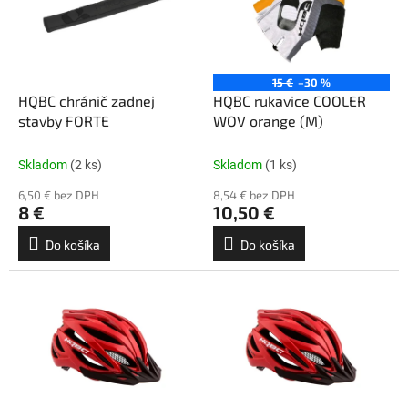
i
p
s
r
p
o
r
d
o
u
15 €
–30 %
d
k
HQBC chránič zadnej
HQBC rukavice COOLER
u
t
stavby FORTE
WOV orange (M)
k
o
t
v
Skladom
(2 ks)
Skladom
(1 ks)
o
6,50 € bez DPH
8,54 € bez DPH
v
8 €
10,50 €
Do košíka
Do košíka