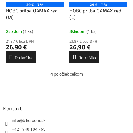
29 €
–7 %
29 €
–7 %
HQBC prilba QAMAX red
HQBC prilba QAMAX red
(M)
(L)
Skladom
(1 ks)
Skladom
(1 ks)
21,87 € bez DPH
21,87 € bez DPH
26,90 €
26,90 €
Do košíka
Do košíka
4
položiek celkom
O
v
l
Z
á
á
d
p
a
ä
Kontakt
c
t
i
i
info
@
bikeroom.sk
e
p
e
+421 948 184 765