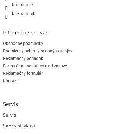
r
bikeroomsk
v
k
bikeroom_sk
y
v
ý
Informácie pre vás
p
i
Obchodné podmienky
s
u
Podmienky ochrany osobných údajov
Reklamačný poriadok
Formulár na odstúpenie od zmluvy
Reklamačný formulár
Kontakt
Servis
Servis
Servis bicyklov