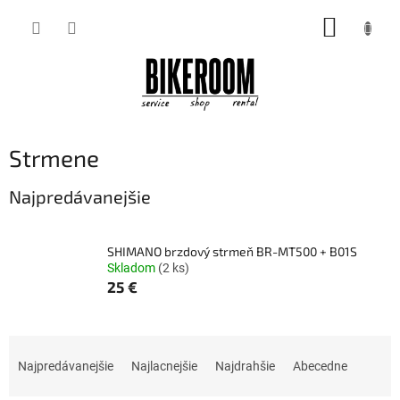
Prejsť
NÁKUP
na
obsah
KOŠÍK
Strmene
Najpredávanejšie
SHIMANO brzdový strmeň BR-MT500 + B01S
Skladom
(2 ks)
25 €
R
a
Najpredávanejšie
Najlacnejšie
Najdrahšie
Abecedne
d