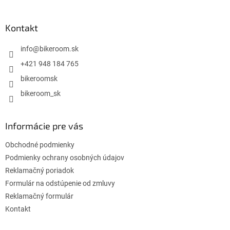
á
p
ä
Kontakt
t
i
info
@
bikeroom.sk
e
+421 948 184 765
bikeroomsk
bikeroom_sk
Informácie pre vás
Obchodné podmienky
Podmienky ochrany osobných údajov
Reklamačný poriadok
Formulár na odstúpenie od zmluvy
Reklamačný formulár
Kontakt