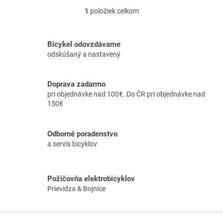
1
položiek celkom
O
v
l
á
Bicykel odovzdávame
d
odskúšaný a nastavený
a
c
i
Doprava zadarmo
e
pri objednávke nad 100€. Do ČR pri objednávke nad
p
150€
r
v
k
Odborné poradenstvo
y
a servis bicyklov
v
ý
p
i
Požičovňa elektrobicyklov
s
Prievidza & Bojnice
u
Z