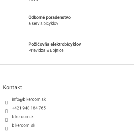
y
v
ý
Odborné poradenstvo
p
a servis bicyklov
i
s
u
Požičovňa elektrobicyklov
Prievidza & Bojnice
Z
á
p
ä
Kontakt
t
i
info
@
bikeroom.sk
e
+421 948 184 765
bikeroomsk
bikeroom_sk