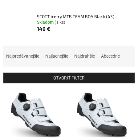
SCOTT tretry MTB TEAM BOA Black (43)
Skladom
(1 ks)
149 €
R
a
Najpredávanejšie
Najlacnejšie
Najdrahšie
Abecedne
d
e
n
OTVORIŤ FILTER
i
e
V
p
ý
r
p
o
i
d
s
u
p
k
r
t