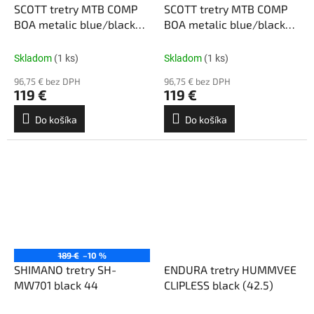
SCOTT tretry MTB COMP
SCOTT tretry MTB COMP
BOA metalic blue/black
BOA metalic blue/black
(45)
(44)
Skladom
(1 ks)
Skladom
(1 ks)
96,75 € bez DPH
96,75 € bez DPH
119 €
119 €
Do košíka
Do košíka
189 €
–10 %
SHIMANO tretry SH-
ENDURA tretry HUMMVEE
MW701 black 44
CLIPLESS black (42.5)