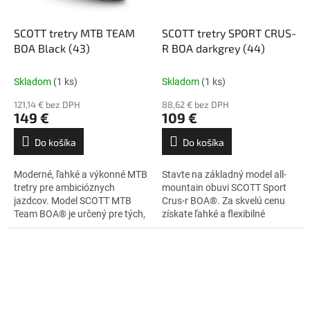
SCOTT tretry MTB TEAM
SCOTT tretry SPORT CRUS-
BOA Black (43)
R BOA darkgrey (44)
Skladom
(1 ks)
Skladom
(1 ks)
121,14 € bez DPH
88,62 € bez DPH
149 €
109 €
Do košíka
Do košíka
Moderné, ľahké a výkonné MTB
Stavte na základný model all-
tretry pre ambicióznych
mountain obuvi SCOTT Sport
jazdcov. Model SCOTT MTB
Crus-r BOA®. Za skvelú cenu
Team BOA® je určený pre tých,
získate ľahké a flexibilné
ktorí hľadajú ideálny balans
topánky na bicykel, ktoré s
medzi výkonom a...
vami pôjdu do všetkého.
Poteší...