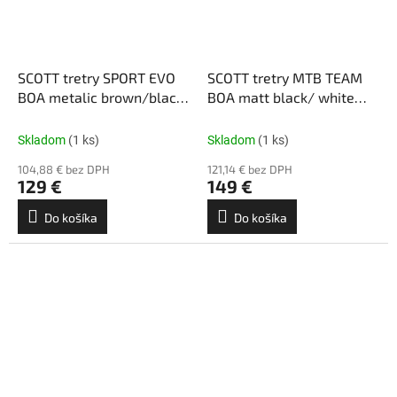
SCOTT tretry SPORT EVO
SCOTT tretry MTB TEAM
BOA metalic brown/black
BOA matt black/ white
bronze (44)
noir mat /blanc (44)
Skladom
(1 ks)
Skladom
(1 ks)
104,88 € bez DPH
121,14 € bez DPH
129 €
149 €
Do košíka
Do košíka