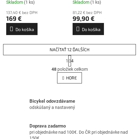
Skladom
(1 ks)
Skladom
(1 ks)
137,40 € bez DPH
81,22 € bez DPH
169 €
99,90 €
Do košíka
Do košíka
NAČÍTAŤ 12 ĎALŠÍCH
S
1
4
t
O
r
48
položiek celkom
v
á
l
HORE
n
á
k
d
o
v
a
a
c
Bicykel odovzdávame
n
i
odskúšaný a nastavený
i
e
e
p
r
Doprava zadarmo
v
pri objednávke nad 100€. Do ČR pri objednávke nad
k
150€