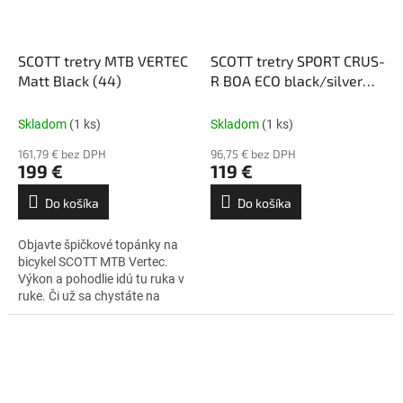
SCOTT tretry MTB VERTEC
SCOTT tretry SPORT CRUS-
Matt Black (44)
R BOA ECO black/silver
(44)
Skladom
(1 ks)
Skladom
(1 ks)
161,79 € bez DPH
96,75 € bez DPH
199 €
119 €
Do košíka
Do košíka
Objavte špičkové topánky na
bicykel SCOTT MTB Vertec.
Výkon a pohodlie idú tu ruka v
ruke. Či už sa chystáte na
preteky alebo chcete zabrať v
tréningu, tieto cyklistické
tretry...