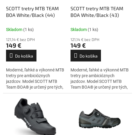
o
o
d
SCOTT tretry MTB TEAM
SCOTT tretry MTB TEAM
v
u
BOA White/Black (44)
BOA White/Black (43)
k
t
Skladom
(1 ks)
Skladom
(1 ks)
o
121,14 € bez DPH
121,14 € bez DPH
v
149 €
149 €
Do košíka
Do košíka
Moderné, ľahké a výkonné MTB
Moderné, ľahké a výkonné MTB
tretry pre ambicióznych
tretry pre ambicióznych
jazdcov. Model SCOTT MTB
jazdcov. Model SCOTT MTB
Team BOA® je určený pre tých,
Team BOA® je určený pre tých,
ktorí hľadajú ideálny balans
ktorí hľadajú ideálny balans
medzi výkonom a...
medzi výkonom a...