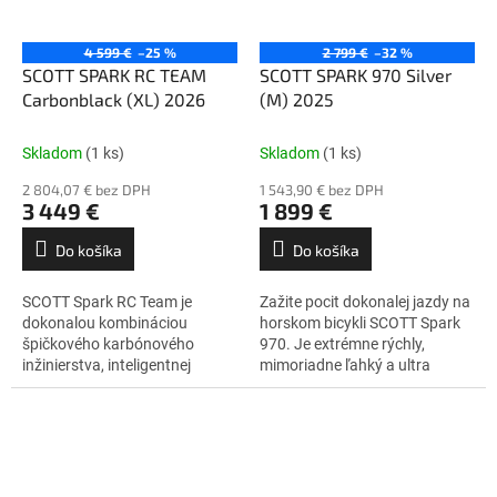
4 599 €
–25 %
2 799 €
–32 %
SCOTT SPARK RC TEAM
SCOTT SPARK 970 Silver
Carbonblack (XL) 2026
(M) 2025
Skladom
(1 ks)
Skladom
(1 ks)
2 804,07 € bez DPH
1 543,90 € bez DPH
3 449 €
1 899 €
Do košíka
Do košíka
SCOTT Spark RC Team je
Zažite pocit dokonalej jazdy na
dokonalou kombináciou
horskom bicykli SCOTT Spark
špičkového karbónového
970. Je extrémne rýchly,
inžinierstva, inteligentnej
mimoriadne ľahký a ultra
integrácie a prepracovaných
schopný. Či už hľadáte trailový
detailov. Tento bicykel je
bajk s malým zdvihom,...
navrhnutý tak, aby bol...