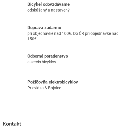
á
Bicykel odovzdávame
d
odskúšaný a nastavený
a
c
i
Doprava zadarmo
e
pri objednávke nad 100€. Do ČR pri objednávke nad
p
150€
r
v
k
Odborné poradenstvo
y
a servis bicyklov
v
ý
p
i
Požičovňa elektrobicyklov
s
Prievidza & Bojnice
u
Z
á
p
ä
Kontakt