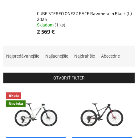
CUBE STEREO ONE22 RACE Rawmetal n Black (L)
2026
Skladom
(1 ks)
2 569 €
R
a
Najpredávanejšie
Najlacnejšie
Najdrahšie
Abecedne
d
e
n
OTVORIŤ FILTER
i
e
V
p
Akcia
ý
r
Novinka
p
o
i
d
s
u
p
k
r
t