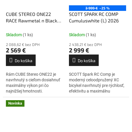
3 999 €
–25 %
CUBE STEREO ONE22
SCOTT SPARK RC COMP
RACE Rawmetal n Black
Cumuluswhite (L) 2026
(L) 2026
Skladom
(1 ks)
Skladom
(1 ks)
2 088,62 € bez DPH
2 438,21 € bez DPH
2 569 €
2 999 €
Do košíka
Do košíka
Rám CUBE Stereo ONE22 je
SCOTT Spark RC Comp je
navrhnutý s cieľom dosiahnuť
moderný celoodpružený XC
maximálny výkon pri čo
bicykel navrhnutý pre rýchlosť,
najnižšej hmotnosti.
efektivitu a maximálnu
Hydroformované trubky s
kontrolu v teréne. Ľahký
trojitým zoslabovaním stien
karbónový rám Spark RC
Novinka
šetria každý gram bez...
Carbon HMF v kombinácii s...