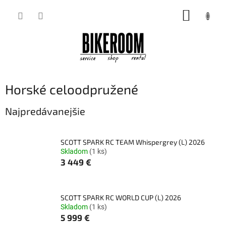
Prejsť
NÁKUP
na
obsah
KOŠÍK
Horské celoodpružené
Najpredávanejšie
SCOTT SPARK RC TEAM Whispergrey (L) 2026
Skladom
(1 ks)
3 449 €
SCOTT SPARK RC WORLD CUP (L) 2026
Skladom
(1 ks)
5 999 €