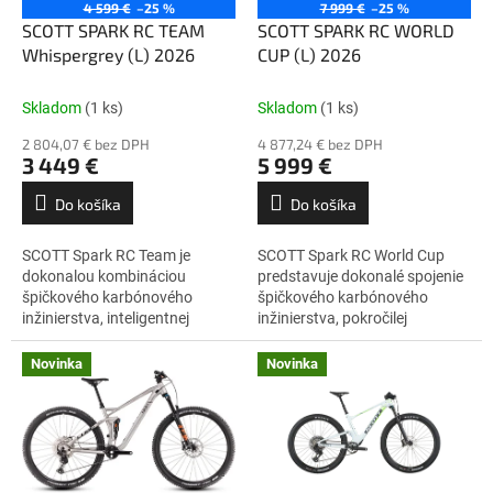
o
4 599 €
–25 %
7 999 €
–25 %
o
d
SCOTT SPARK RC TEAM
SCOTT SPARK RC WORLD
v
u
Whispergrey (L) 2026
CUP (L) 2026
k
t
Skladom
(1 ks)
Skladom
(1 ks)
o
2 804,07 € bez DPH
4 877,24 € bez DPH
v
3 449 €
5 999 €
Do košíka
Do košíka
SCOTT Spark RC Team je
SCOTT Spark RC World Cup
dokonalou kombináciou
predstavuje dokonalé spojenie
špičkového karbónového
špičkového karbónového
inžinierstva, inteligentnej
inžinierstva, pokročilej
integrácie a prepracovaných
integrácie a technológií
detailov. Tento bicykel je
vyvinutých pre maximálnu
Novinka
Novinka
navrhnutý tak, aby bol...
rýchlosť. Celá platforma...