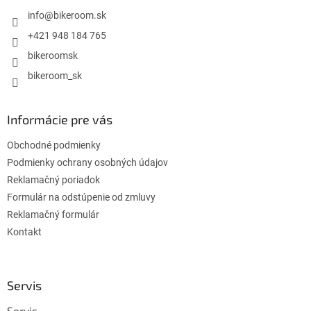
t
i
info
@
bikeroom.sk
e
+421 948 184 765
bikeroomsk
bikeroom_sk
Informácie pre vás
Obchodné podmienky
Podmienky ochrany osobných údajov
Reklamačný poriadok
Formulár na odstúpenie od zmluvy
Reklamačný formulár
Kontakt
Servis
Servis