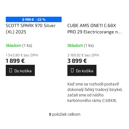
2 799 €
–32 %
SCOTT SPARK 970 Silver
CUBE AMS ONE11 C:68X
(XL) 2025
PRO 29 Electricorange n
Carbon (L) 2026
Skladom
(1 ks)
Skladom
(1 ks)
1 543,90 € bez DPH
3 169,92 € bez DPH
1 899 €
3 899 €
Do košíka
Do košíka
Keď sme sa rozhodli postaviť
dokonalý ľahký trailový bicykel,
začali sme od nášho
karbónového rámu C:68X®,
ktorý má najlepšie ukladanie
karbónových vlákien vo svojej
8
položiek celkom
O
triede....
v
l