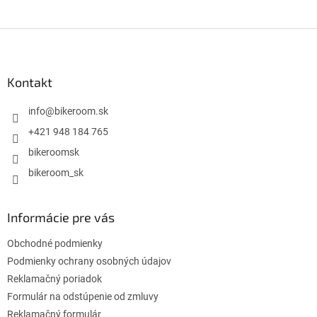
Z
á
p
ä
Kontakt
t
i
info
@
bikeroom.sk
e
+421 948 184 765
bikeroomsk
bikeroom_sk
Informácie pre vás
Obchodné podmienky
Podmienky ochrany osobných údajov
Reklamačný poriadok
Formulár na odstúpenie od zmluvy
Reklamačný formulár