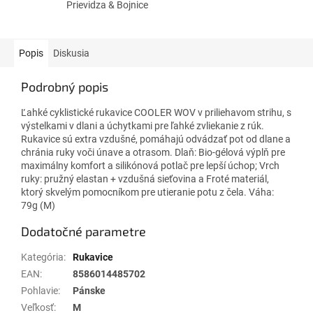
Prievidza & Bojnice
Popis
Diskusia
Podrobný popis
Ľahké cyklistické rukavice COOLER WOV v priliehavom strihu, s
výstelkami v dlani a úchytkami pre ľahké zvliekanie z rúk.
Rukavice sú extra vzdušné, pomáhajú odvádzať pot od dlane a
chránia ruky voči únave a otrasom. Dlaň: Bio-gélová výplň pre
maximálny komfort a silikónová potlač pre lepší úchop; Vrch
ruky: pružný elastan + vzdušná sieťovina a Froté materiál,
ktorý skvelým pomocníkom pre utieranie potu z čela. Váha:
79g (M)
Dodatočné parametre
Kategória
:
Rukavice
EAN
:
8586014485702
Pohlavie
:
Pánske
Veľkosť
:
M