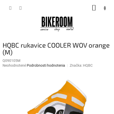
Prejsť
NÁKUP
na
obsah
KOŠÍK
HQBC rukavice COOLER WOV orange
(M)
Q090105M
Priemerné
Neohodnotené
Podrobnosti hodnotenia
Značka:
HQBC
hodnotenie
produktu
je
0,0
z
5
hviezdičiek.