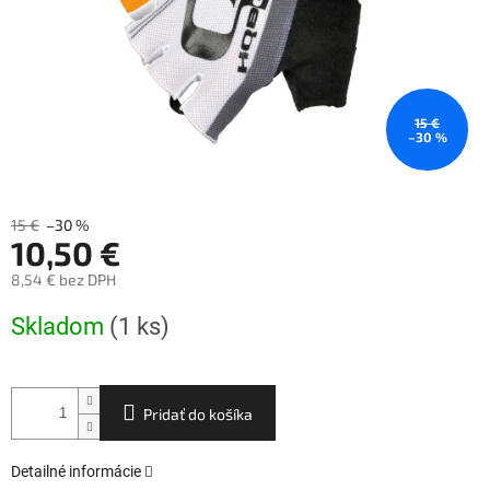
15 €
–30 %
15 €
–30 %
10,50 €
8,54 € bez DPH
Jednotková
Skladom
(1 ks)
cena:
Pridať do košíka
Detailné informácie