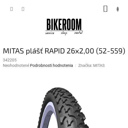
Prejsť
NÁKUP
na
obsah
KOŠÍK
MITAS plášť RAPID 26x2,00 (52-559)
342205
Priemerné
Neohodnotené
Podrobnosti hodnotenia
Značka:
MITAS
hodnotenie
produktu
je
0,0
z
5
hviezdičiek.