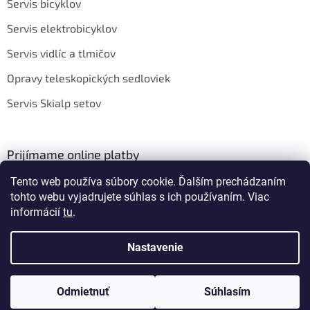
Servis bicyklov
Servis elektrobicyklov
Servis vidlíc a tlmičov
Opravy teleskopických sedloviek
Servis Skialp setov
Prijímame online platby
Tento web používa súbory cookie. Ďalším prechádzaním
tohto webu vyjadrujete súhlas s ich používaním. Viac
informácií
tu
.
Nastavenie
Vytvoril Shoptet
Odmietnuť
Súhlasím
Copyright 2026
BIKEROOM
. Všetky práva vyhradené.