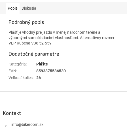
Popis
Diskusia
Podrobný popis
Plášť je vhodný pre jazdu v menej náročnom teréne a
výbornými samočistiacimi vlastnosťami. Alternatívny rozmer:
VLP Rubena V36 52-559
Dodatočné parametre
Kategória
:
Plášte
EAN
:
8593375536530
Veľkosť kolies
:
26
Z
á
p
ä
Kontakt
t
i
info
@
bikeroom.sk