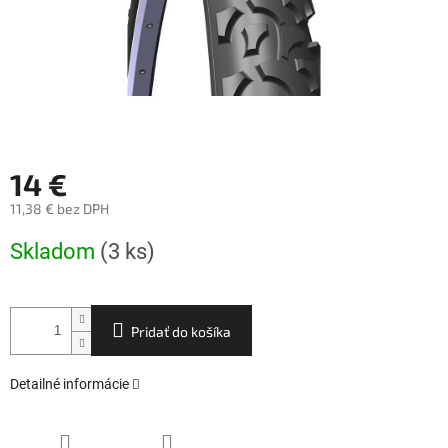
14 €
11,38 € bez DPH
Jednotková
Skladom
(3 ks)
cena:
Pridať do košíka
Detailné informácie