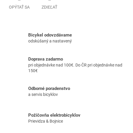
OPÝTAŤ SA
ZDIEĽAŤ
Bicykel odovzdávame
odskúšaný a nastavený
Doprava zadarmo
pri objednávke nad 100€. Do ČR pri objednávke nad
150€
Odborné poradenstvo
a servis bicyklov
Požičovňa elektrobicyklov
Prievidza & Bojnice