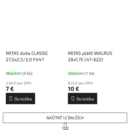
MITAS duša CLASSIC
MITAS plášť WALRUS
27,5x2,5/3,0 FV47
28x1,75 (47-622)
Skladom
(5 ks)
Skladom
(1 ks)
5,69 € bez DPH
8,13 € bez DPH
7 €
10 €
Do košíka
Do košíka
NAČÍTAŤ 12 ĎALŠÍCH
S
1
2