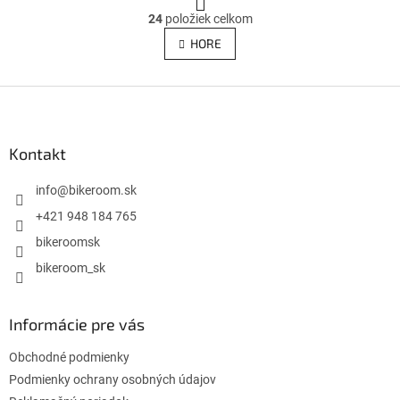
t
O
r
24
položiek celkom
v
á
l
HORE
n
á
k
d
o
v
Z
a
a
c
á
n
i
p
i
e
ä
Kontakt
e
p
t
r
i
info
@
bikeroom.sk
v
e
k
+421 948 184 765
y
bikeroomsk
v
ý
bikeroom_sk
p
i
s
Informácie pre vás
u
Obchodné podmienky
Podmienky ochrany osobných údajov