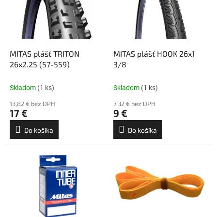
i
p
s
r
p
o
r
d
o
u
d
k
MITAS plášť TRITON
MITAS plášť HOOK 26x1
u
t
26x2.25 (57-559)
3/8
k
o
t
v
Skladom
(1 ks)
Skladom
(1 ks)
o
13,82 € bez DPH
7,32 € bez DPH
v
17 €
9 €
Do košíka
Do košíka