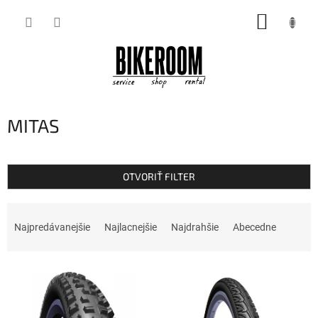
Prejsť
NÁKUP
na
obsah
KOŠÍK
MITAS
OTVORIŤ FILTER
R
a
Najpredávanejšie
Najlacnejšie
Najdrahšie
Abecedne
d
e
V
n
ý
i
p
e