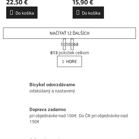
22,50 €
15,90 €
Do košíka
Do košíka
NAČÍTAŤ 12 ĎALŠÍCH
S
1
58
68
t
O
r
813
položiek celkom
v
á
l
HORE
n
á
k
d
o
v
a
a
c
Bicykel odovzdávame
n
i
odskúšaný a nastavený
i
e
e
p
r
Doprava zadarmo
v
pri objednávke nad 100€. Do ČR pri objednávke nad
k
150€
y
v
ý