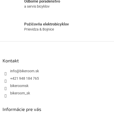
Odborné poradenstvo
p
a servis bicyklov
i
s
u
Požičovňa elektrobicyklov
Prievidza & Bojnice
Z
á
p
ä
Kontakt
t
i
info
@
bikeroom.sk
e
+421 948 184 765
bikeroomsk
bikeroom_sk
Informácie pre vás