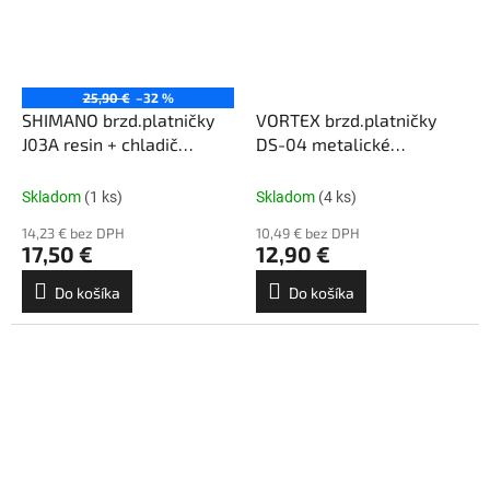
25,90 €
–32 %
SHIMANO brzd.platničky
VORTEX brzd.platničky
J03A resin + chladič
DS-04 metalické
XTR/XT/SLX
SRAM/AVID
Skladom
(1 ks)
Skladom
(4 ks)
14,23 € bez DPH
10,49 € bez DPH
17,50 €
12,90 €
Do košíka
Do košíka