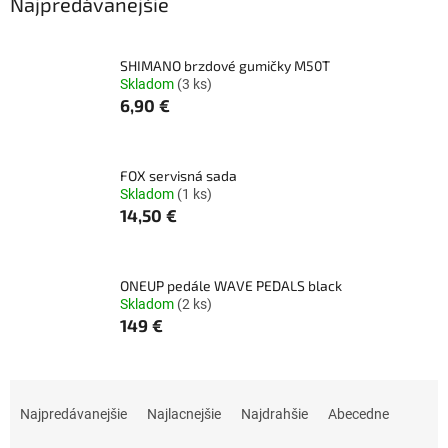
Najpredávanejšie
SHIMANO brzdové gumičky M50T
Skladom
(3 ks)
6,90 €
FOX servisná sada
Skladom
(1 ks)
14,50 €
ONEUP pedále WAVE PEDALS black
Skladom
(2 ks)
149 €
R
a
Najpredávanejšie
Najlacnejšie
Najdrahšie
Abecedne
d