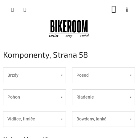
Prejsť
NÁKUP
na
obsah
KOŠÍK
Komponenty
, Strana 58
Brzdy
Posed
Pohon
Riadenie
Vidlice, tlmiče
Bowdeny, lanká