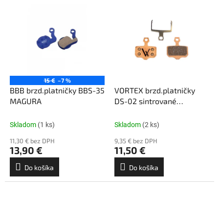
15 €
–7 %
BBB brzd.platničky BBS-35
VORTEX brzd.platničky
MAGURA
DS-02 sintrované
SRAM/AVID
Skladom
(1 ks)
Skladom
(2 ks)
11,30 € bez DPH
9,35 € bez DPH
13,90 €
11,50 €
Do košíka
Do košíka