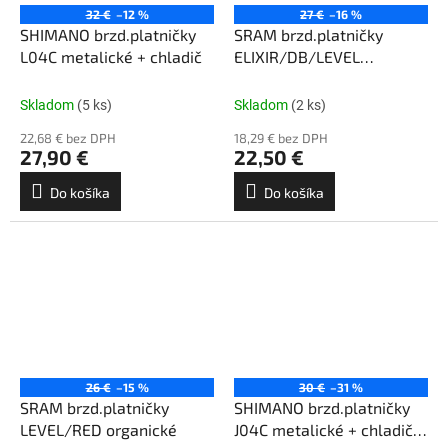
32 €
–12 %
27 €
–16 %
SHIMANO brzd.platničky
SRAM brzd.platničky
L04C metalické + chladič
ELIXIR/DB/LEVEL
metalické/hliník
Skladom
(5 ks)
Skladom
(2 ks)
22,68 € bez DPH
18,29 € bez DPH
27,90 €
22,50 €
Do košíka
Do košíka
26 €
–15 %
30 €
–31 %
SRAM brzd.platničky
SHIMANO brzd.platničky
LEVEL/RED organické
J04C metalické + chladič