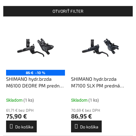
e
n
OTVORIŤ FILTER
i
e
V
p
ý
r
p
o
i
d
s
u
p
k
r
t
o
85 €
–10 %
o
d
SHIMANO hydr.brzda
SHIMANO hydr.brzda
v
u
M6100 DEORE PM predná
M7100 SLX PM predná
k
1000mm
1000mm
t
Skladom
(1 ks)
Skladom
(1 ks)
o
61,71 € bez DPH
70,69 € bez DPH
v
75,90 €
86,95 €
Do košíka
Do košíka