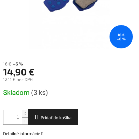
16 €
–6 %
16 €
–6 %
14,90 €
12,11 € bez DPH
Jednotková
Skladom
(3 ks)
cena:
Pridať do košíka
Detailné informácie