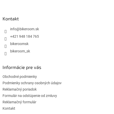
Z
á
p
ä
Kontakt
t
i
info
@
bikeroom.sk
e
+421 948 184 765
bikeroomsk
bikeroom_sk
Informácie pre vás
Obchodné podmienky
Podmienky ochrany osobných údajov
Reklamačný poriadok
Formulár na odstúpenie od zmluvy
Reklamačný formulár
Kontakt