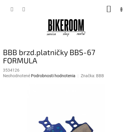
Prejsť
NÁKUP
na
obsah
KOŠÍK
BBB brzd.platničky BBS-67
FORMULA
3534126
Priemerné
Neohodnotené
Podrobnosti hodnotenia
Značka:
BBB
hodnotenie
produktu
je
0,0
z
5
hviezdičiek.