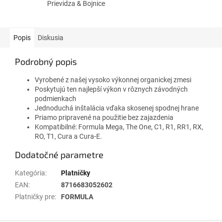
Prievidza & Bojnice
Popis
Diskusia
Podrobný popis
Vyrobené z našej vysoko výkonnej organickej zmesi
Poskytujú ten najlepší výkon v rôznych závodných
podmienkach
Jednoduchá inštalácia vďaka skosenej spodnej hrane
Priamo pripravené na použitie bez zajazdenia
Kompatibilné: Formula Mega, The One, C1, R1, RR1, RX,
RO, T1, Cura a Cura-E.
Dodatočné parametre
Kategória
:
Platničky
EAN
:
8716683052602
Platničky pre
:
FORMULA