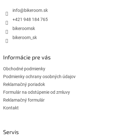
t
i
i
info
@
bikeroom.sk
e
p
e
+421 948 184 765
r
bikeroomsk
v
k
bikeroom_sk
y
v
ý
Informácie pre vás
p
i
Obchodné podmienky
s
u
Podmienky ochrany osobných údajov
Reklamačný poriadok
Formulár na odstúpenie od zmluvy
Reklamačný formulár
Kontakt
Servis