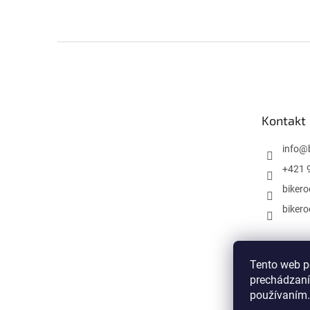
Z
á
p
ä
t
Kontakt
i
e
info
@
+421 
biker
biker
Tento web p
prechádzaní
používaním.