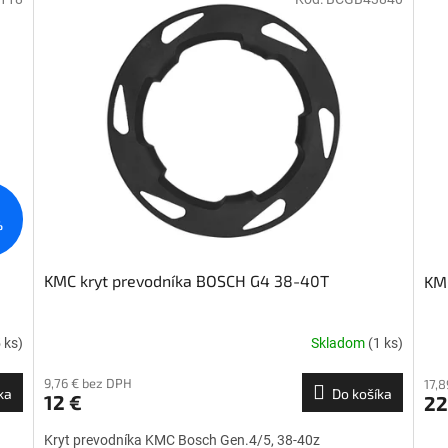
%
KMC kryt prevodníka BOSCH G4 38-40T
KMC
 ks)
Skladom
(1 ks)
9,76 € bez DPH
17,
ka
Do košíka
12 €
22
Kryt prevodníka KMC Bosch Gen.4/5, 38-40z