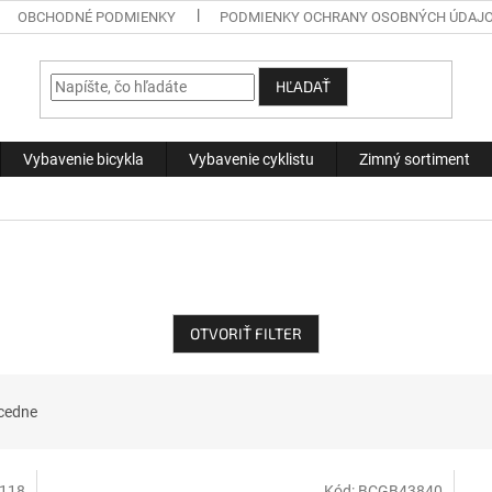
OBCHODNÉ PODMIENKY
PODMIENKY OCHRANY OSOBNÝCH ÚDAJ
HĽADAŤ
Vybavenie bicykla
Vybavenie cyklistu
Zimný sortiment
OTVORIŤ FILTER
cedne
118
Kód:
BCGB43840