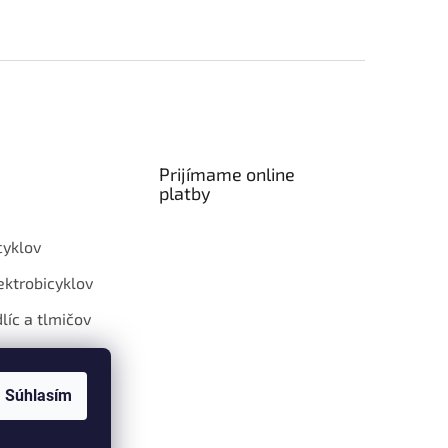
Prijímame online
platby
cyklov
ektrobicyklov
dlíc a tlmičov
eleskopických
k
Súhlasím
ialp setov