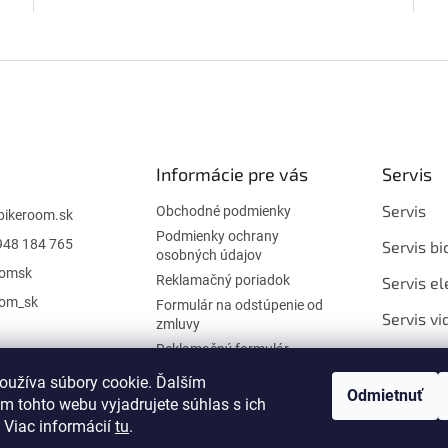
O
v
l
á
d
a
c
i
Informácie pre vás
Servis
e
p
Servis
Obchodné podmienky
bikeroom.sk
r
Podmienky ochrany
948 184 765
v
Servis bi
osobných údajov
k
oomsk
Reklamačný poriadok
Servis el
y
v
oom_sk
Formulár na odstúpenie od
Servis vi
ý
zmluvy
p
Reklamačný formulár
Opravy t
i
sedlovie
Kontakt
s
oužíva súbory cookie. Ďalším
Odmietnuť
u
m tohto webu vyjadrujete súhlas s ich
Servis Sk
 Viac informácií
tu
.