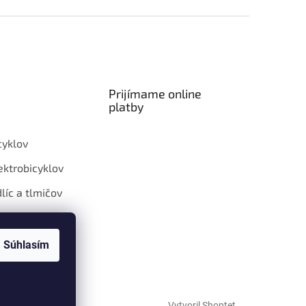
Prijímame online
platby
cyklov
ektrobicyklov
dlíc a tlmičov
eleskopických
k
Súhlasím
ialp setov
Vytvoril Shoptet