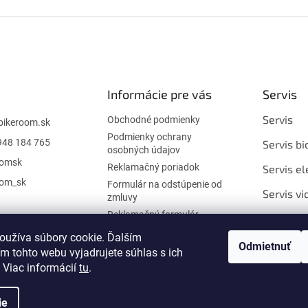
O
v
l
á
d
a
c
i
Informácie pre vás
Servis
e
p
Servis
Obchodné podmienky
bikeroom.sk
r
Podmienky ochrany
948 184 765
v
Servis bi
osobných údajov
k
oomsk
Reklamačný poriadok
Servis el
y
v
oom_sk
Formulár na odstúpenie od
Servis vi
ý
zmluvy
p
Reklamačný formulár
Opravy t
i
sedlovie
Kontakt
s
oužíva súbory cookie. Ďalším
Odmietnuť
u
m tohto webu vyjadrujete súhlas s ich
Servis Sk
 Viac informácií
tu
.
ie