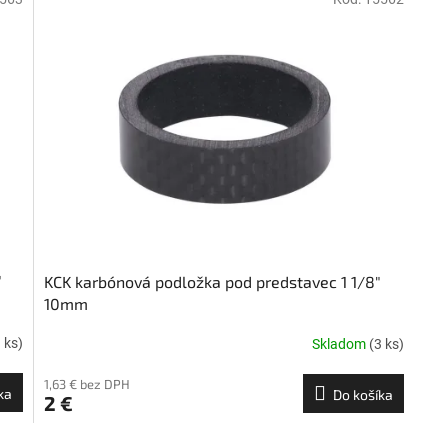
"
KCK karbónová podložka pod predstavec 1 1/8"
10mm
 ks)
Skladom
(3 ks)
1,63 € bez DPH
ka
Do košíka
2 €