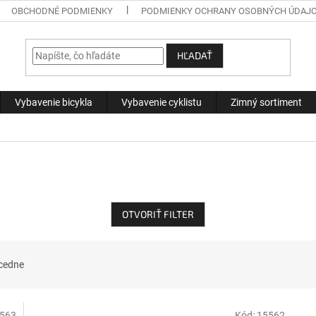
OBCHODNÉ PODMIENKY
PODMIENKY OCHRANY OSOBNÝCH ÚDAJ
HĽADAŤ
Vybavenie bicykla
Vybavenie cyklistu
Zimný sortiment
OTVORIŤ FILTER
cedne
563
Kód:
15562