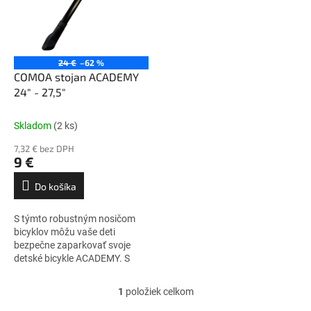
i
p
s
r
p
o
r
d
o
u
24 €
–62 %
d
k
COMOA stojan ACADEMY
u
t
24" - 27,5"
k
o
t
v
Skladom
(2 ks)
o
7,32 € bez DPH
v
9 €
Do košíka
S týmto robustným nosičom
bicyklov môžu vaše deti
bezpečne zaparkovať svoje
detské bicykle ACADEMY. S
držiakom KSA 40 na
pripevnenie k vnútornej strane
1
položiek celkom
O
podpery. Potrebné skrutky...
v