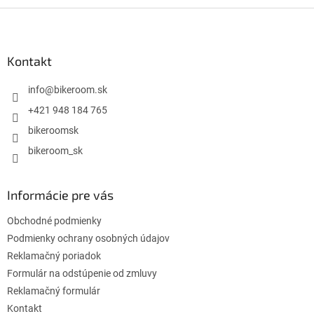
l
Z
á
á
d
p
a
ä
Kontakt
c
t
i
i
info
@
bikeroom.sk
e
p
e
+421 948 184 765
r
bikeroomsk
v
k
bikeroom_sk
y
v
ý
Informácie pre vás
p
i
Obchodné podmienky
s
u
Podmienky ochrany osobných údajov
Reklamačný poriadok
Formulár na odstúpenie od zmluvy
Reklamačný formulár
Kontakt