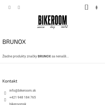
Prejsť
NÁKUP
na
obsah
KOŠÍK
BRUNOX
Žiadne produkty značky
BRUNOX
sa nenašli...
Z
á
p
ä
Kontakt
t
i
info
@
bikeroom.sk
e
+421 948 184 765
bikeroomsk