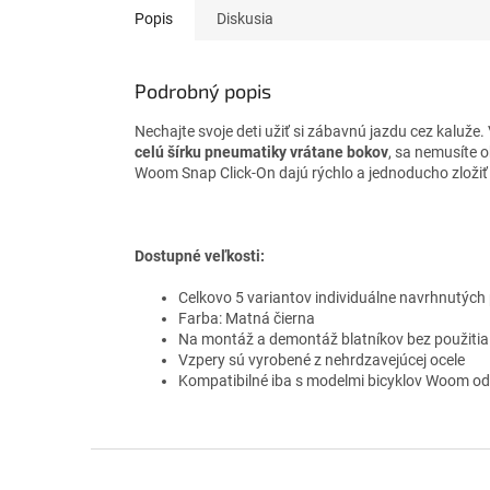
Popis
Diskusia
Podrobný popis
Nechajte svoje deti užiť si zábavnú jazdu cez kaluž
celú šírku pneumatiky vrátane bokov
, sa nemusíte 
Woom Snap Click-On dajú rýchlo a jednoducho zložiť
Dostupné veľkosti:
Celkovo 5 variantov individuálne navrhnutých
Farba: Matná čierna
Na montáž a demontáž blatníkov bez použitia
Vzpery sú vyrobené z nehrdzavejúcej ocele
Kompatibilné iba s modelmi bicyklov Woom od
Z
á