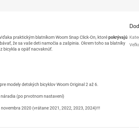
Dod
e. Vďaka praktickým blatníkom Woom Snap Click-On, ktoré
pokrývajú
Kate
obávať, že sa vaše deti namočia a zašpinia. Okrem toho sa blatníky
Veľko
 z bicykla a opäť nacvaknúť.
 pre modely detských bicyklov Woom Original 2 až 6.
 náradia (po prvotnom nastavení)
 novembra 2020 (vrátane 2021, 2022, 2023, 2024)!!!