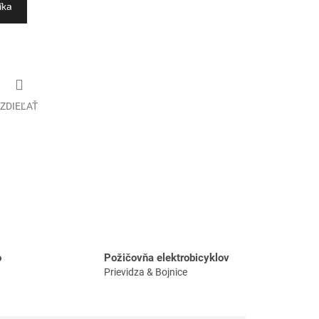
íka
ZDIEĽAŤ
o
Požičovňa elektrobicyklov
Prievidza & Bojnice