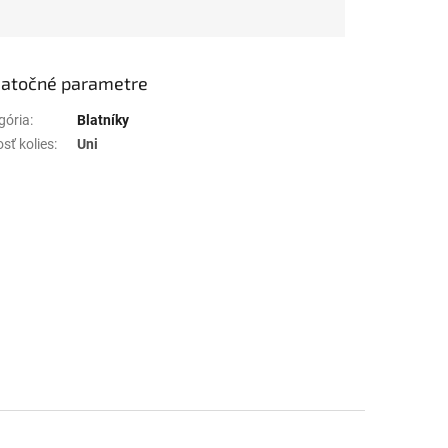
atočné parametre
gória
:
Blatníky
sť kolies
:
Uni