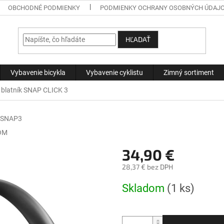
OBCHODNÉ PODMIENKY
PODMIENKY OCHRANY OSOBNÝCH ÚDAJ
HĽADAŤ
Vybavenie bicykla
Vybavenie cyklistu
Zimný sortiment
latník SNAP CLICK 3
SNAP3
OM
34,90 €
28,37 € bez DPH
Jednotková
Skladom
(1 ks)
cena: