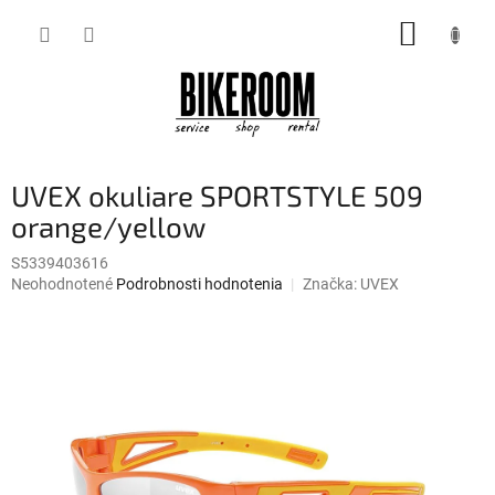
Prejsť
NÁKUP
na
obsah
KOŠÍK
UVEX okuliare SPORTSTYLE 509
orange/yellow
S5339403616
Priemerné
Neohodnotené
Podrobnosti hodnotenia
Značka:
UVEX
hodnotenie
produktu
je
0,0
z
5
hviezdičiek.