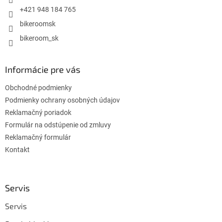
e
+421 948 184 765
bikeroomsk
bikeroom_sk
Informácie pre vás
Obchodné podmienky
Podmienky ochrany osobných údajov
Reklamačný poriadok
Formulár na odstúpenie od zmluvy
Reklamačný formulár
Kontakt
Servis
Servis