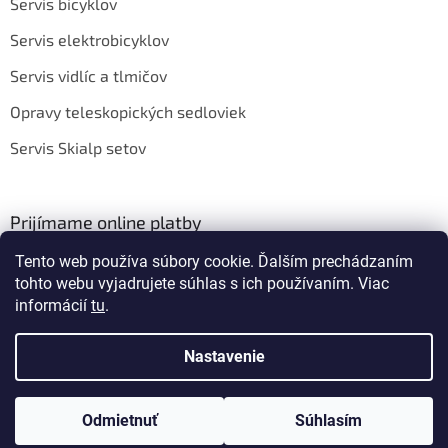
Servis bicyklov
Servis elektrobicyklov
Servis vidlíc a tlmičov
Opravy teleskopických sedloviek
Servis Skialp setov
Prijímame online platby
Tento web používa súbory cookie. Ďalším prechádzaním
tohto webu vyjadrujete súhlas s ich používaním. Viac
informácií
tu
.
Nastavenie
Vytvoril Shoptet
Odmietnuť
Súhlasím
Copyright 2026
BIKEROOM
. Všetky práva vyhradené.