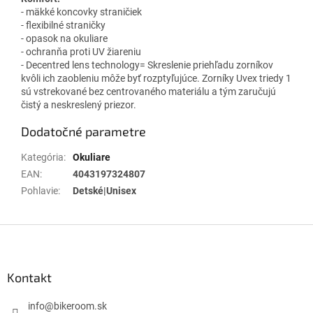
- mäkké koncovky straničiek
- flexibilné straničky
- opasok na okuliare
- ochranňa proti UV žiareniu
- Decentred lens technology= Skreslenie priehľadu zorníkov
kvôli ich zaobleniu môže byť rozptyľujúce. Zorníky Uvex triedy 1
sú vstrekované bez centrovaného materiálu a tým zaručujú
čistý a neskreslený priezor.
Dodatočné parametre
Kategória
:
Okuliare
EAN
:
4043197324807
Pohlavie
:
Detské|Unisex
Z
á
p
ä
Kontakt
t
i
info
@
bikeroom.sk