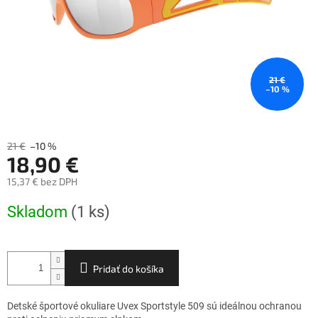
21 €
–10 %
21 €
–10 %
18,90 €
15,37 € bez DPH
Jednotková
Skladom
(1 ks)
cena:
Pridať do košíka
Detské športové okuliare Uvex Sportstyle 509 sú ideálnou ochranou