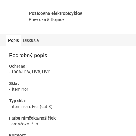
Požičovňa elektrobicyklov
Prievidza & Bojnice
Popis
Diskusia
Podrobný popis
Ochrana:
- 100% UVA, UVB, UVC
Sklá:
- litemirror
Typ skla:
- litemirror silver (cat.3)
Farba rámčeka/nožičiek:
- oranžovo- žltá
Komfort: