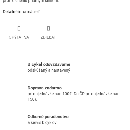
proti oslneniu priamym slnkom.
Detailné informácie
OPÝTAŤ SA
ZDIEĽAŤ
Bicykel odovzdávame
odskúšaný a nastavený
Doprava zadarmo
pri objednávke nad 100€. Do ČR pri objednávke nad
150€
Odborné poradenstvo
a servis bicyklov