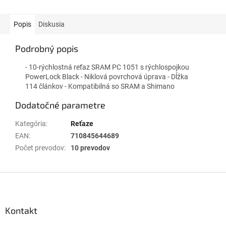
Popis
Diskusia
Podrobný popis
- 10-rýchlostná reťaz SRAM PC 1051 s rýchlospojkou
PowerLock Black - Niklová povrchová úprava - Dĺžka
114 článkov - Kompatibilná so SRAM a Shimano
Dodatočné parametre
Kategória
:
Reťaze
EAN
:
710845644689
Počet prevodov
:
10 prevodov
Z
á
p
ä
Kontakt
t