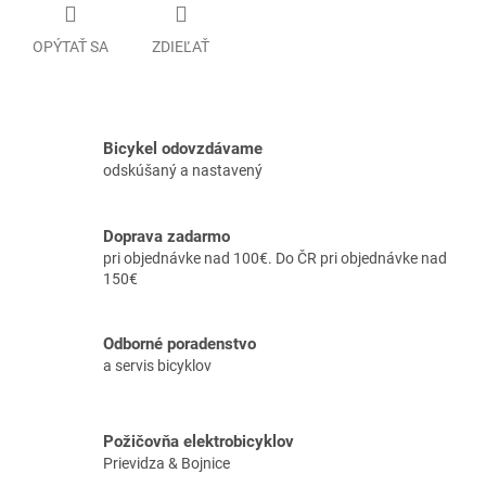
OPÝTAŤ SA
ZDIEĽAŤ
Bicykel odovzdávame
odskúšaný a nastavený
Doprava zadarmo
pri objednávke nad 100€. Do ČR pri objednávke nad
150€
Odborné poradenstvo
a servis bicyklov
Požičovňa elektrobicyklov
Prievidza & Bojnice