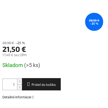
28,90 €
–25 %
28,90 €
–25 %
21,50 €
17,48 € bez DPH
Jednotková
Skladom
(>5 ks)
cena:
Pridať do košíka
Detailné informácie