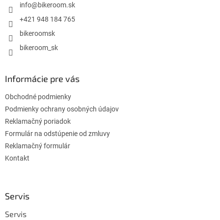
i
info
@
bikeroom.sk
e
+421 948 184 765
bikeroomsk
bikeroom_sk
Informácie pre vás
Obchodné podmienky
Podmienky ochrany osobných údajov
Reklamačný poriadok
Formulár na odstúpenie od zmluvy
Reklamačný formulár
Kontakt
Servis
Servis