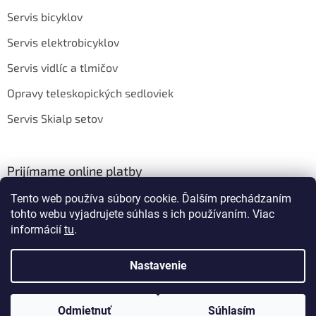
Servis bicyklov
Servis elektrobicyklov
Servis vidlíc a tlmičov
Opravy teleskopických sedloviek
Servis Skialp setov
Prijímame online platby
Tento web používa súbory cookie. Ďalším prechádzaním
tohto webu vyjadrujete súhlas s ich používaním. Viac
informácií
tu
.
Nastavenie
Vytvoril Shoptet
Odmietnuť
Súhlasím
Copyright 2026
BIKEROOM
. Všetky práva vyhradené.