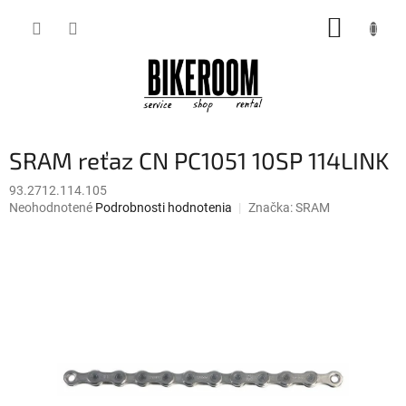
Prejsť
NÁKUP
na
obsah
KOŠÍK
SRAM reťaz CN PC1051 10SP 114LINK
93.2712.114.105
Priemerné
Neohodnotené
Podrobnosti hodnotenia
Značka:
SRAM
hodnotenie
produktu
je
0,0
z
5
hviezdičiek.