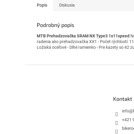
Popis
Diskusia
Podrobný popis
MTB Prehadzovačka SRAM NX Type3 1x11speed
No
radenia ako prehadzovačka XX1 - Počet rýchlostí: 1
Ložiská oceľové - Dlhé ramienko - Pre kazety so 42 z
Z
á
p
ä
t
Kontakt
i
e
info
@
+421 
biker