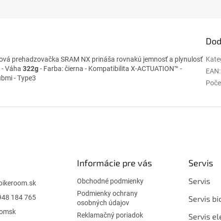
Dod
vá prehadzovačka SRAM NX prináša rovnakú jemnosť a plynulosť
Kate
1 - Váha
322g
- Farba: čierna - Kompatibilita X-ACTUATION™ -
EAN
:
ubmi - Type3
Poče
Informácie pre vás
Servis
Servis
Obchodné podmienky
bikeroom.sk
Podmienky ochrany
948 184 765
Servis bi
osobných údajov
oomsk
Reklamačný poriadok
Servis el