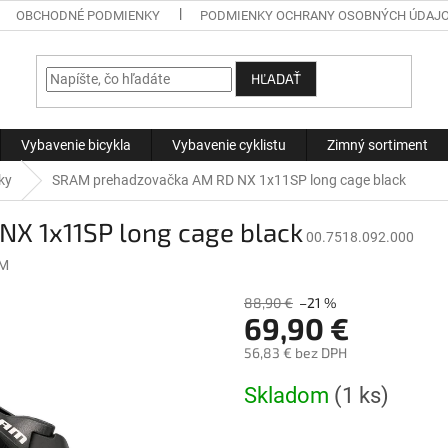
OBCHODNÉ PODMIENKY
PODMIENKY OCHRANY OSOBNÝCH ÚDAJ
HĽADAŤ
Vybavenie bicykla
Vybavenie cyklistu
Zimný sortiment
ky
SRAM prehadzovačka AM RD NX 1x11SP long cage black
X 1x11SP long cage black
00.7518.092.000
M
88,90 €
–21 %
69,90 €
56,83 € bez DPH
Jednotková
Skladom
(1 ks)
cena: