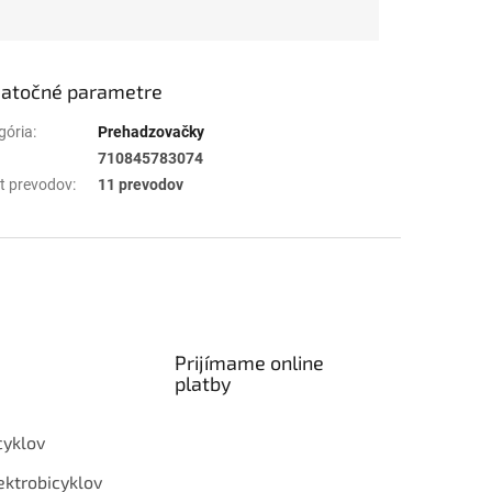
atočné parametre
gória
:
Prehadzovačky
710845783074
t prevodov
:
11 prevodov
Prijímame online
platby
cyklov
ektrobicyklov