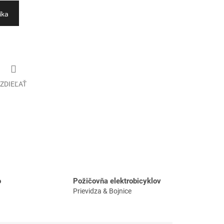
íka
ZDIEĽAŤ
o
Požičovňa elektrobicyklov
Prievidza & Bojnice