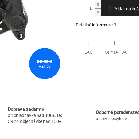
Pridať do koš
Detailné informácie
TLAČ
OPÝTAŤ SA
88,90 €
–21 %
Doprava zadarmo
Odborné poradenstv
pri objednávke nad 100€. Do
a servis bicyklov
ČR pri objednávke nad 150€