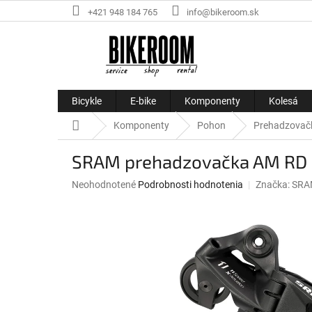
Prejsť
+421 948 184 765
info@bikeroom.sk
na
obsah
Bicykle
E-bike
Komponenty
Kolesá
Domov
Komponenty
Pohon
Prehadzovač
SRAM prehadzovačka AM RD N
Priemerné
Neohodnotené
Podrobnosti hodnotenia
Značka:
SRA
hodnotenie
produktu
je
0,0
z
5
hviezdičiek.