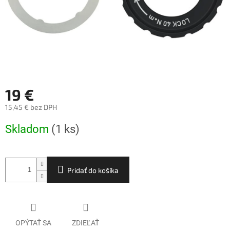
19 €
15,45 € bez DPH
Jednotková
Skladom
(1 ks)
cena:
Pridať do košíka
OPÝTAŤ SA
ZDIEĽAŤ