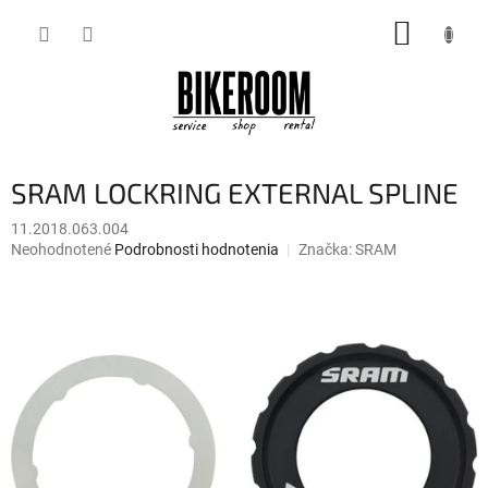
Prejsť
NÁKUP
na
obsah
KOŠÍK
SRAM LOCKRING EXTERNAL SPLINE
11.2018.063.004
Priemerné
Neohodnotené
Podrobnosti hodnotenia
Značka:
SRAM
hodnotenie
produktu
je
0,0
z
5
hviezdičiek.