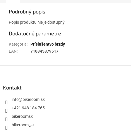
Podrobný popis
Popis produktu nie je dostupný
Dodatočné parametre
Kategória
:
Príslušentvo brzdy
EAN
:
710845879517
Z
á
p
ä
Kontakt
t
i
info
@
bikeroom.sk
e
+421 948 184 765
bikeroomsk
bikeroom_sk