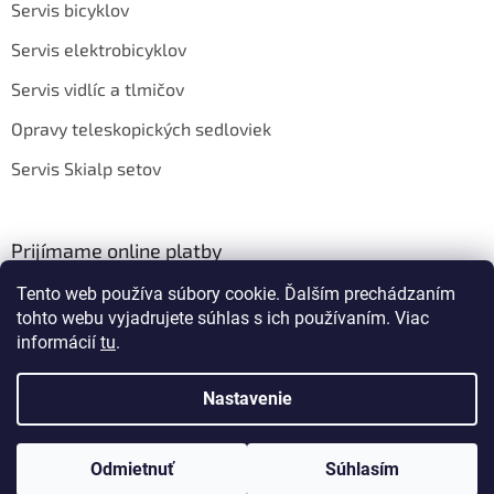
Servis bicyklov
Servis elektrobicyklov
Servis vidlíc a tlmičov
Opravy teleskopických sedloviek
Servis Skialp setov
Prijímame online platby
Tento web používa súbory cookie. Ďalším prechádzaním
tohto webu vyjadrujete súhlas s ich používaním. Viac
informácií
tu
.
Nastavenie
Vytvoril Shoptet
Odmietnuť
Súhlasím
Copyright 2026
BIKEROOM
. Všetky práva vyhradené.