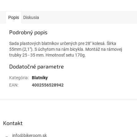
Popis
Diskusia
Podrobný popis
Sada plastových blatníkov určených pre 28" kolesá. Šírka
55mm (2,1"). S úchytom na rám bicykla. Montáž na rámovej
trubky 25 - 35 mm. Hmotnosť setu 170g.
Dodatočné parametre
Kategória
:
Blatníky
EAN
:
4002556528942
Z
á
p
ä
Kontakt
t
i
info
@
bikeroom.sk