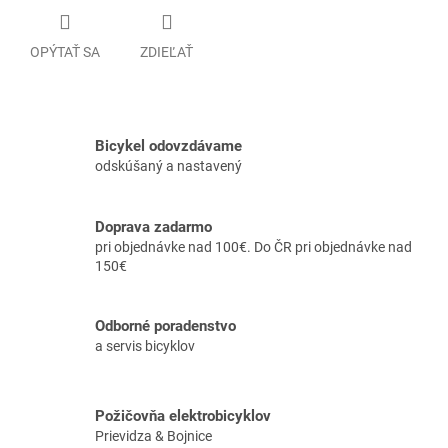
OPÝTAŤ SA
ZDIEĽAŤ
Bicykel odovzdávame
odskúšaný a nastavený
Doprava zadarmo
pri objednávke nad 100€. Do ČR pri objednávke nad
150€
Odborné poradenstvo
a servis bicyklov
Požičovňa elektrobicyklov
Prievidza & Bojnice