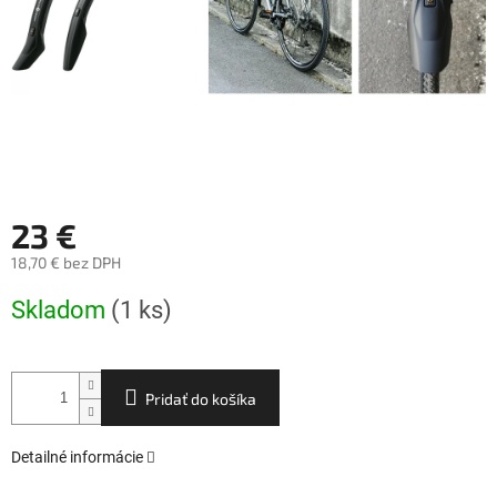
23 €
18,70 € bez DPH
Jednotková
Skladom
(1 ks)
cena:
Pridať do košíka
Detailné informácie