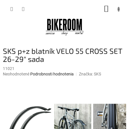
Prejsť
NÁKUP
na
obsah
KOŠÍK
SKS p+z blatník VELO 55 CROSS SET
26-29" sada
11021
Priemerné
Neohodnotené
Podrobnosti hodnotenia
Značka:
SKS
hodnotenie
produktu
je
0,0
z
5
hviezdičiek.