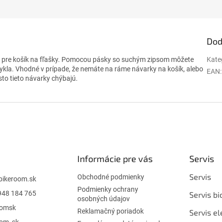
Dod
 pre košík na fľašky. Pomocou pásky so suchým zipsom môžete
Kate
ykla. Vhodné v prípade, že nemáte na ráme návarky na košík, alebo
EAN
:
sto tieto návarky chýbajú.
Informácie pre vás
Servis
Servis
Obchodné podmienky
bikeroom.sk
Podmienky ochrany
948 184 765
Servis bi
osobných údajov
oomsk
Reklamačný poriadok
Servis el