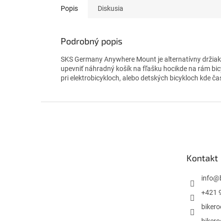
Popis
Diskusia
Podrobný popis
SKS Germany Anywhere Mount je alternatívny držiak
upevniť náhradný košík na fľašku hocikde na rám bic
pri elektrobicykloch, alebo detských bicykloch kde ča
Z
á
p
ä
t
Kontakt
i
e
info
@
+421 
biker