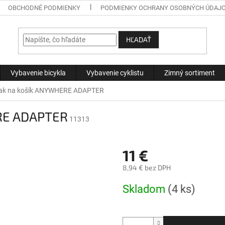
OBCHODNÉ PODMIENKY
PODMIENKY OCHRANY OSOBNÝCH ÚDAJ
HĽADAŤ
Vybavenie bicykla
Vybavenie cyklistu
Zimný sortiment
iak na košík ANYWHERE ADAPTER
ERE ADAPTER
11313
11 €
8,94 € bez DPH
Jednotková
Skladom
(4 ks)
cena: