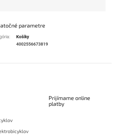
atočné parametre
gória
:
Košíky
4002556673819
Prijímame online
platby
cyklov
ektrobicyklov