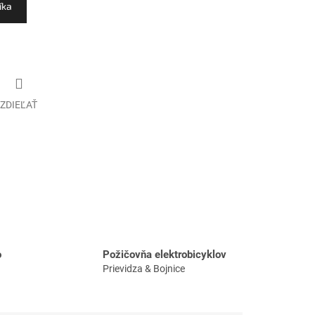
íka
ZDIEĽAŤ
o
Požičovňa elektrobicyklov
Prievidza & Bojnice