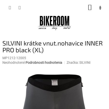
Prejsť
NÁKUP
na
obsah
KOŠÍK
SILVINI krátke vnut.nohavice INNER
PRO black (XL)
MP1212-12005
Priemerné
Neohodnotené
Podrobnosti hodnotenia
Značka:
SILVINI
hodnotenie
produktu
je
0,0
z
5
hviezdičiek.