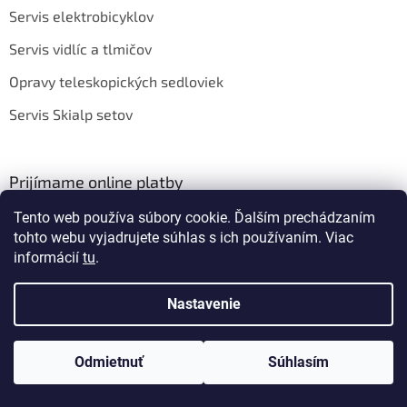
Servis elektrobicyklov
Servis vidlíc a tlmičov
Opravy teleskopických sedloviek
Servis Skialp setov
Prijímame online platby
Tento web používa súbory cookie. Ďalším prechádzaním
tohto webu vyjadrujete súhlas s ich používaním. Viac
informácií
tu
.
Nastavenie
Vytvoril Shoptet
Odmietnuť
Súhlasím
Copyright 2026
BIKEROOM
. Všetky práva vyhradené.