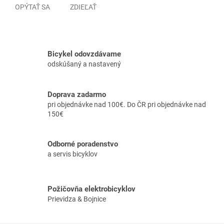
OPÝTAŤ SA
ZDIEĽAŤ
Bicykel odovzdávame
odskúšaný a nastavený
Doprava zadarmo
pri objednávke nad 100€. Do ČR pri objednávke nad
150€
Odborné poradenstvo
a servis bicyklov
Požičovňa elektrobicyklov
Prievidza & Bojnice