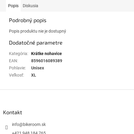
Popis
Diskusia
Podrobný popis
Popis produktu nie je dostupný
Dodatočné parametre
Kategória
:
Krátke nohavice
EAN
:
8596016089389
Pohlavie
:
Unisex
Veľkosť
:
XL
Z
á
p
ä
Kontakt
t
i
info
@
bikeroom.sk
e
+421 948 184 765