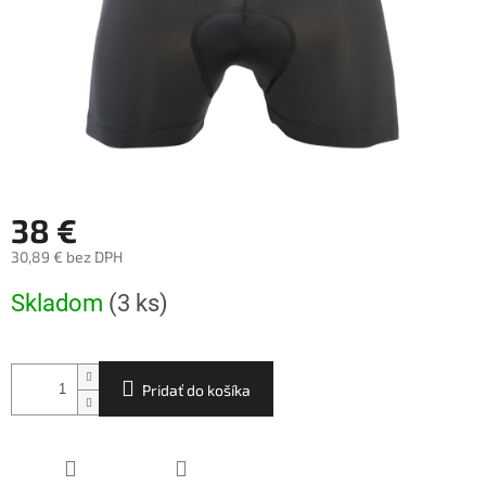
38 €
30,89 € bez DPH
Jednotková
Skladom
(3 ks)
cena:
Pridať do košíka