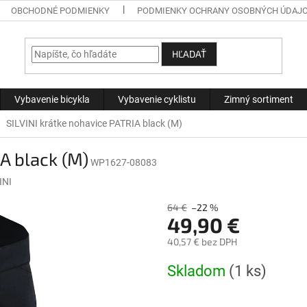
OBCHODNÉ PODMIENKY
PODMIENKY OCHRANY OSOBNÝCH ÚDAJ
HĽADAŤ
Vybavenie bicykla
Vybavenie cyklistu
Zimný sortiment
SILVINI krátke nohavice PATRIA black (M)
A black (M)
WP1627-08083
INI
64 €
–22 %
49,90 €
40,57 € bez DPH
Jednotková
Skladom
(1 ks)
cena: