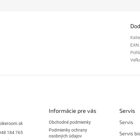
Dod
Kate
EAN
:
Pohl
Veľk
Informácie pre vás
Servis
Servis
Obchodné podmienky
bikeroom.sk
Podmienky ochrany
948 184 765
Servis bi
osobných údajov