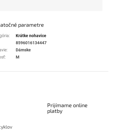
atočné parametre
gória
:
Krátke nohavice
8596016134447
avie
:
Dámske
osť
:
M
Prijímame online
platby
cyklov