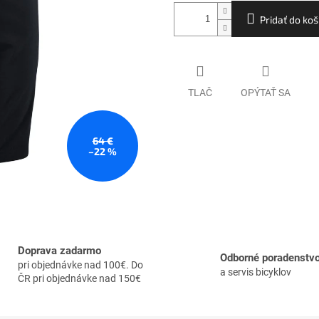
Pridať do koš
TLAČ
OPÝTAŤ SA
64 €
–22 %
Doprava zadarmo
Odborné poradenstv
pri objednávke nad 100€. Do
a servis bicyklov
ČR pri objednávke nad 150€