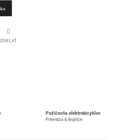
íka
ZDIEĽAŤ
o
Požičovňa elektrobicyklov
Prievidza & Bojnice