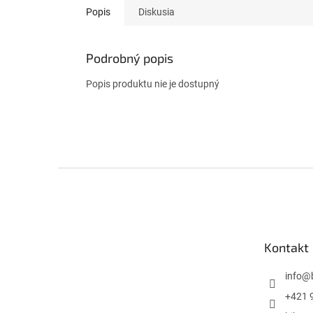
Popis
Diskusia
Podrobný popis
Popis produktu nie je dostupný
Z
á
p
ä
t
Kontakt
i
e
info
@
+421 