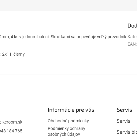
Dod
m, 4 ks v jednom balení. Skrutkami sa pripevňuje veľký prevodník
Kate
EAN
:
 2x11, čierny
Informácie pre vás
Servis
Servis
Obchodné podmienky
bikeroom.sk
Podmienky ochrany
948 184 765
Servis bi
osobných údajov