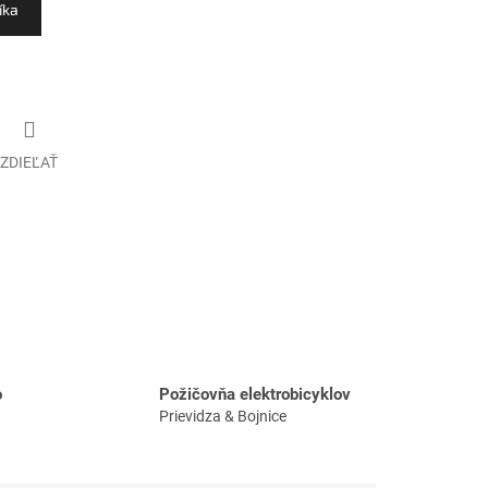
íka
ZDIEĽAŤ
o
Požičovňa elektrobicyklov
Prievidza & Bojnice