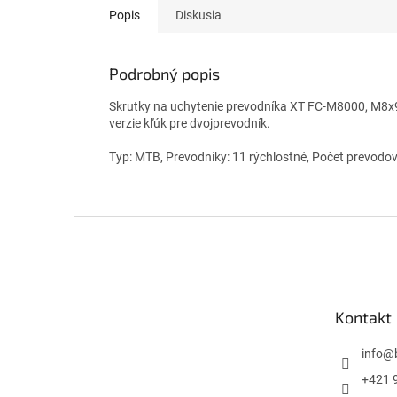
Popis
Diskusia
Podrobný popis
Skrutky na uchytenie prevodníka XT FC-M8000, M8x9m
verzie kľúk pre dvojprevodník.
Typ: MTB, Prevodníky: 11 rýchlostné, Počet prevodov:
Z
á
p
ä
t
Kontakt
i
e
info
@
+421 