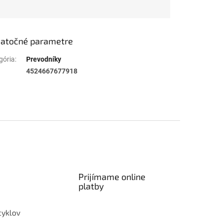
atočné parametre
gória
:
Prevodníky
4524667677918
Prijímame online
platby
cyklov