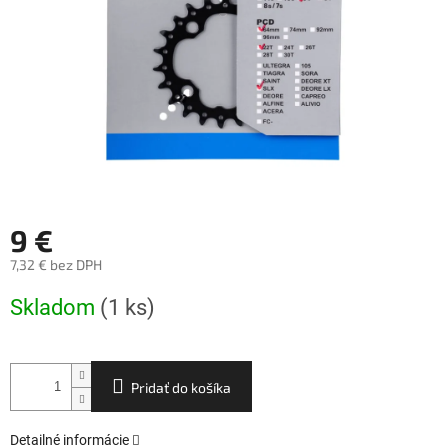
9 €
7,32 € bez DPH
Jednotková
Skladom
(1 ks)
cena:
Pridať do košíka
Detailné informácie