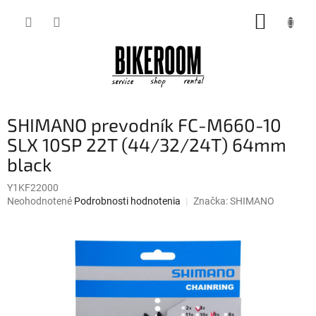
Prejsť
NÁKUP
na
obsah
KOŠÍK
SHIMANO prevodník FC-M660-10
SLX 10SP 22T (44/32/24T) 64mm
black
Y1KF22000
Priemerné
Neohodnotené
Podrobnosti hodnotenia
Značka:
SHIMANO
hodnotenie
produktu
je
0,0
z
5
hviezdičiek.