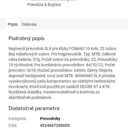
Prievidza & Bojnice
Popis
Diskusia
Podrobný popis
Najmenší prevodník SLX pre kľuky FCM660 10-kolo, 22 zubov.
Bez nábehových zubov. Pre trojprevodník. Typ: MTB, Celková
váha balenia: 57g, Počet zubov na prevodníku: 22, Prevodníky:
10 rýchlostné, Pre kombináciu prevodníkov: 44/32/22, Počet
prevodov: 3x10, Rozteč prevodníkov: 64mm, čierny Objavte
doposiaľ neobjavené, nový svet MTB. SHIMANO SLX prináša
vysokovýkonnú sadu komponentov so všetkými technickými
inováciami, ktoré boli použité pri sadách DEORE XT a XTR.
Rozšírená stabilita, manévrovateľnosť a kontrola za
akýchkoľvek podmienok.
Dodatočné parametre
Kategória
:
Prevodníky
EAN
:
4524667250005