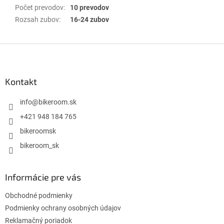
Počet prevodov
:
10 prevodov
Rozsah zubov
:
16-24 zubov
Z
á
p
ä
Kontakt
t
i
info
@
bikeroom.sk
e
+421 948 184 765
bikeroomsk
bikeroom_sk
Informácie pre vás
Obchodné podmienky
Podmienky ochrany osobných údajov
Reklamačný poriadok