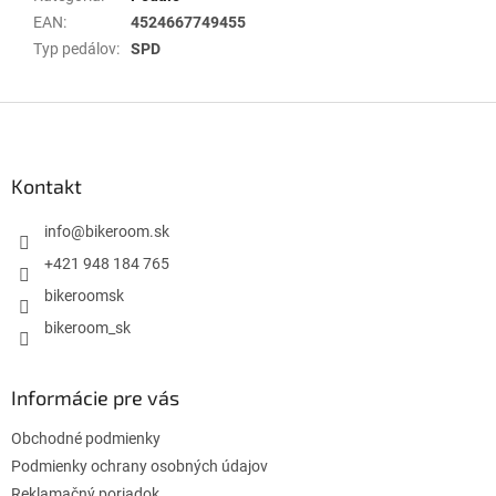
EAN
:
4524667749455
Typ pedálov
:
SPD
Z
á
p
ä
Kontakt
t
i
info
@
bikeroom.sk
e
+421 948 184 765
bikeroomsk
bikeroom_sk
Informácie pre vás
Obchodné podmienky
Podmienky ochrany osobných údajov
Reklamačný poriadok