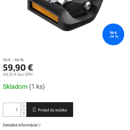
70 €
–14 %
70 €
–14 %
59,90 €
48,70 € bez DPH
Jednotková
Skladom
(1 ks)
cena:
Pridať do košíka
Detailné informácie