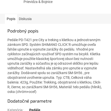
Prievidza & Bojnice
Popis
Diskusia
Podrobný popis
Pedále PD-T421 pre City a treking s klietkou a jednostranným
zámkom SPD. Systém SHIMANO CLICK´R umožňuje oveľa
ľahšie upnutie a vypnutie zarážky do pedálu. Vhodné pre
cyklistov začínajúcich využívať SPD systém na bicykli. Klietka
umožňuje použitie klasickej športovej obuvi bez nutnosti
upnutia zarážky a súčasťou je aj odrazové sklíčko pre lepšiu
viditeľnosť. Nastaviteľná sila zámku pre upnutie a vypnutie
zarážky. Dodávané spolu so zarážkami SM-SH56 , pre
obojstranné uvoľnenie upnutia. Typ: CTB, Celková váha
balenia: 423g, Použitie: Trekking, obojstranné s klietkou, Click-
R, čierne, so zarážkami SM-SH56, Materiál: telo pedálu (hliník),
oska (chróm+oceľ)
Dodatočné parametre
Kategória
:
Pedále