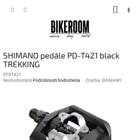
Prejsť
NÁKUP
na
obsah
KOŠÍK
SHIMANO pedále PD-T421 black
TREKKING
EPDT421
Priemerné
Neohodnotené
Podrobnosti hodnotenia
Značka:
SHIMANO
hodnotenie
produktu
je
0,0
z
5
hviezdičiek.