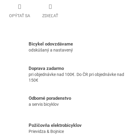
OPÝTAŤ SA
ZDIEĽAŤ
Bicykel odovzdávame
odskúšaný a nastavený
Doprava zadarmo
pri objednávke nad 100€. Do ČR pri objednávke nad
150€
Odborné poradenstvo
a servis bicyklov
Požičovňa elektrobicyklov
Prievidza & Bojnice