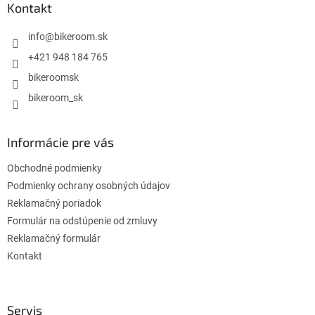
ä
Kontakt
t
i
info
@
bikeroom.sk
e
+421 948 184 765
bikeroomsk
bikeroom_sk
Informácie pre vás
Obchodné podmienky
Podmienky ochrany osobných údajov
Reklamačný poriadok
Formulár na odstúpenie od zmluvy
Reklamačný formulár
Kontakt
Servis