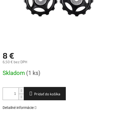
8 €
6,50 € bez DPH
Jednotková
Skladom
(1 ks)
cena:
Pridať do košíka
Detailné informácie