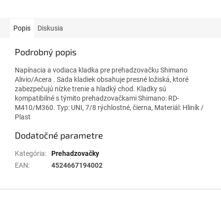
Popis
Diskusia
Podrobný popis
Napínacia a vodiaca kladka pre prehadzovačku Shimano
Alivio/Acera . Sada kladiek obsahuje presné ložiská, ktoré
zabezpečujú nízke trenie a hladký chod. Kladky sú
kompatibilné s týmito prehadzovačkami Shimano: RD-
M410/M360. Typ: UNI, 7/8 rýchlostné, čierna, Materiál: Hliník /
Plast
Dodatočné parametre
Kategória
:
Prehadzovačky
EAN
:
4524667194002
Z
á
p