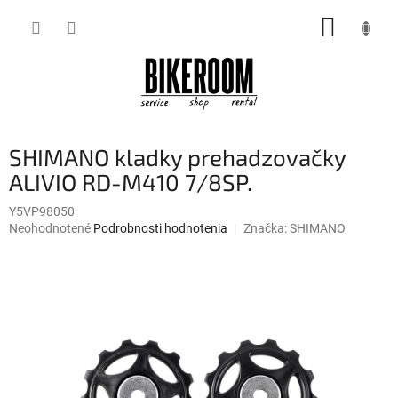
Prejsť
NÁKUP
na
obsah
KOŠÍK
SHIMANO kladky prehadzovačky
ALIVIO RD-M410 7/8SP.
Y5VP98050
Priemerné
Neohodnotené
Podrobnosti hodnotenia
Značka:
SHIMANO
hodnotenie
produktu
je
0,0
z
5
hviezdičiek.