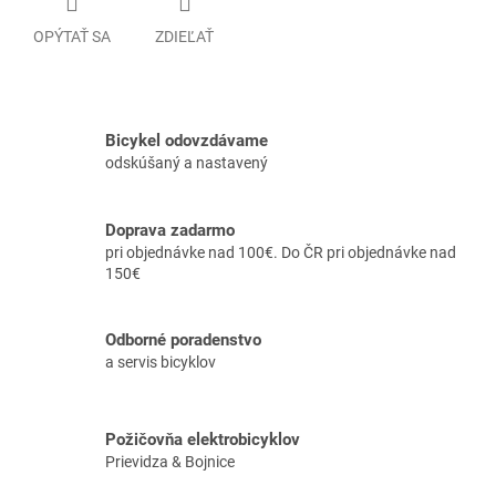
OPÝTAŤ SA
ZDIEĽAŤ
Bicykel odovzdávame
odskúšaný a nastavený
Doprava zadarmo
pri objednávke nad 100€. Do ČR pri objednávke nad
150€
Odborné poradenstvo
a servis bicyklov
Požičovňa elektrobicyklov
Prievidza & Bojnice