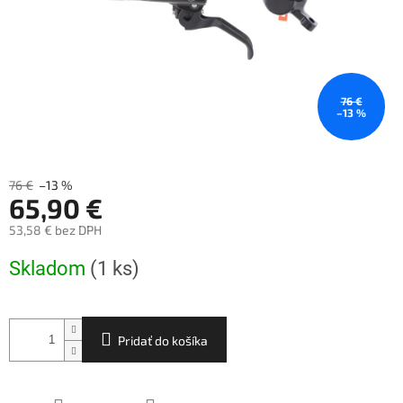
76 €
–13 %
76 €
–13 %
65,90 €
53,58 € bez DPH
Jednotková
Skladom
(1 ks)
cena:
Pridať do košíka