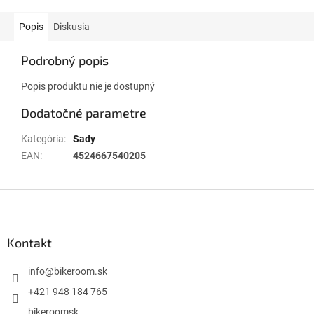
Popis
Diskusia
Podrobný popis
Popis produktu nie je dostupný
Dodatočné parametre
Kategória
:
Sady
EAN
:
4524667540205
Z
á
p
ä
Kontakt
t
i
info
@
bikeroom.sk
e
+421 948 184 765
bikeroomsk