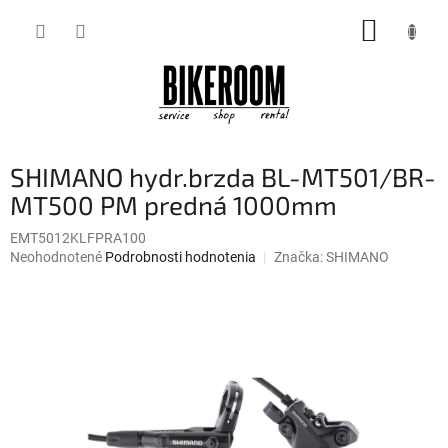
Prejsť
NÁKUP
na
obsah
KOŠÍK
SHIMANO hydr.brzda BL-MT501/BR-
MT500 PM predná 1000mm
EMT5012KLFPRA100
Priemerné
Neohodnotené
Podrobnosti hodnotenia
Značka:
SHIMANO
hodnotenie
produktu
je
0,0
z
5
hviezdičiek.