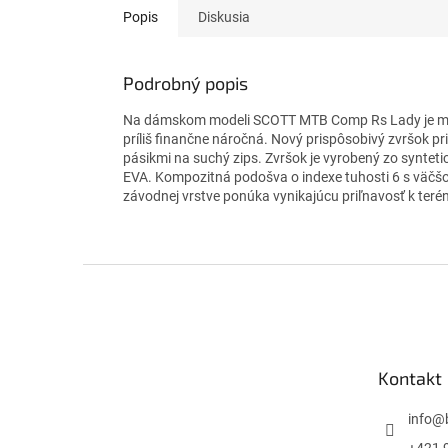
Popis
Diskusia
Podrobný popis
Na dámskom modeli SCOTT MTB Comp Rs Lady je možn
príliš finančne náročná. Nový prispôsobivý zvršok p
pásikmi na suchý zips. Zvršok je vyrobený zo syntetic
EVA. Kompozitná podošva o indexe tuhosti 6 s väčšo
závodnej vrstve ponúka vynikajúcu priľnavosť k ter
Z
á
p
ä
t
Kontakt
i
e
info
@