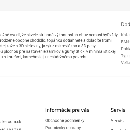
Dod
é overiť, že skvele strihaná výkonnostná obuv nemusí byť vždy
Kate
rirodzene obopne chodidlo, topánku dotiahnete a doladíte tromi
EAN
:
kej kože a 3D sieťoviny, jazyk z mikrovlákna a 3D peny
Pohl
u plochou pre nastavenie zámkov a gumy Sticki v minimalistickej
Typ 
énu s koreňmi, kameňmi aj k nesúdržnému povrchu.
Veľk
Informácie pre vás
Servis
Servis
Obchodné podmienky
bikeroom.sk
Podmienky ochrany