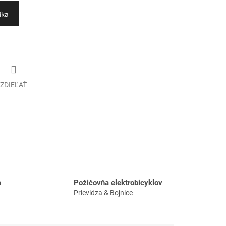
íka
ZDIEĽAŤ
o
Požičovňa elektrobicyklov
Prievidza & Bojnice