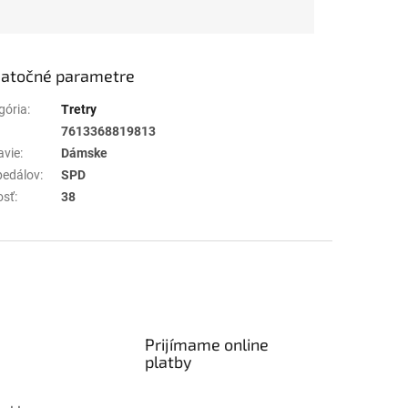
atočné parametre
gória
:
Tretry
7613368819813
avie
:
Dámske
pedálov
:
SPD
osť
:
38
Prijímame online
platby