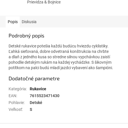
Prievidza & Bojnice
Popis
Diskusia
Podrobný popis
Detské rukavice potešia každú budúcu hviezdu cyklistiky.
Ľahká sieťovaná, dobre odvetraná konštrukcia na chrbte
a dlaň z jedného kusa so stredne silnou vypchávkou zaistí
pohodlie detským rukám na každej vychádzke. S šikovným
potítkom na palci budú mladí jazdci vybavení ako šampióni.
Dodatočné parametre
Kategória
:
Rukavice
EAN
:
7615523471430
Pohlavie
:
Detské
Veľkosť
:
S
Z