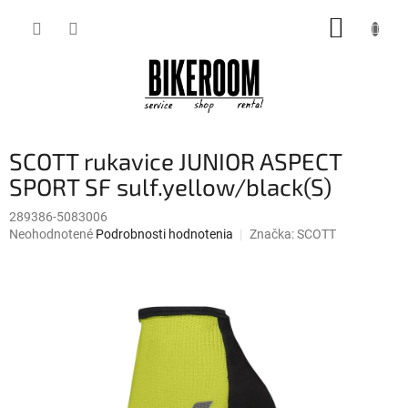
Prejsť
NÁKUP
na
obsah
KOŠÍK
SCOTT rukavice JUNIOR ASPECT
SPORT SF sulf.yellow/black(S)
289386-5083006
Priemerné
Neohodnotené
Podrobnosti hodnotenia
Značka:
SCOTT
hodnotenie
produktu
je
0,0
z
5
hviezdičiek.