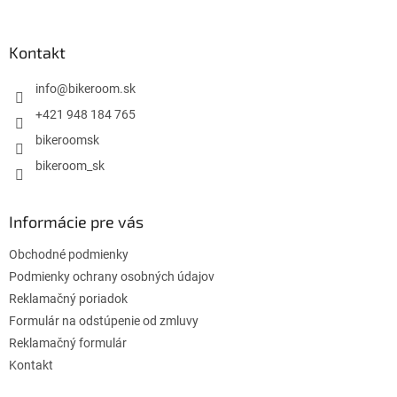
á
p
ä
Kontakt
t
i
info
@
bikeroom.sk
e
+421 948 184 765
bikeroomsk
bikeroom_sk
Informácie pre vás
Obchodné podmienky
Podmienky ochrany osobných údajov
Reklamačný poriadok
Formulár na odstúpenie od zmluvy
Reklamačný formulár
Kontakt