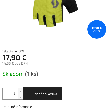
19,90 €
–10 %
19,90 €
–10 %
17,90 €
14,55 € bez DPH
Jednotková
Skladom
(1 ks)
cena:
Pridať do košíka
Detailné informácie