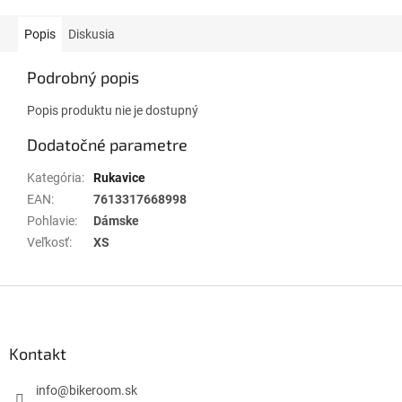
Popis
Diskusia
Podrobný popis
Popis produktu nie je dostupný
Dodatočné parametre
Kategória
:
Rukavice
EAN
:
7613317668998
Pohlavie
:
Dámske
Veľkosť
:
XS
Z
á
p
ä
Kontakt
t
i
info
@
bikeroom.sk