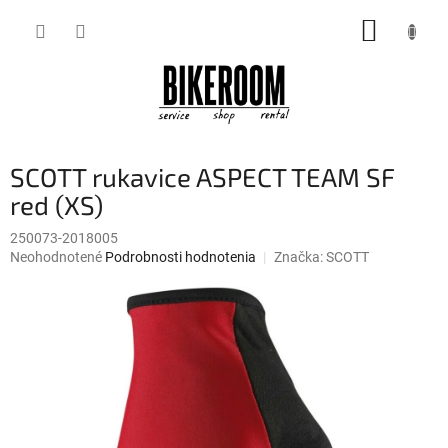
Prejsť
NÁKUP
na
obsah
KOŠÍK
SCOTT rukavice ASPECT TEAM SF
red (XS)
250073-2018005
Priemerné
Neohodnotené
Podrobnosti hodnotenia
Značka:
SCOTT
hodnotenie
produktu
je
0,0
z
5
hviezdičiek.