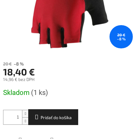
20 €
–8 %
20 €
–8 %
18,40 €
14,96 € bez DPH
Jednotková
Skladom
(1 ks)
cena:
Pridať do košíka