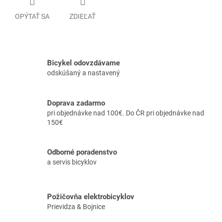
OPÝTAŤ SA
ZDIEĽAŤ
Bicykel odovzdávame
odskúšaný a nastavený
Doprava zadarmo
pri objednávke nad 100€. Do ČR pri objednávke nad
150€
Odborné poradenstvo
a servis bicyklov
Požičovňa elektrobicyklov
Prievidza & Bojnice