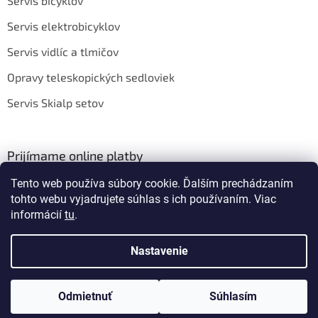
Servis bicyklov
Servis elektrobicyklov
Servis vidlíc a tlmičov
Opravy teleskopických sedloviek
Servis Skialp setov
Prijímame online platby
Tento web používa súbory cookie. Ďalším prechádzaním
tohto webu vyjadrujete súhlas s ich používaním. Viac
informácií
tu
.
Nastavenie
Vytvoril Shoptet
Odmietnuť
Súhlasím
Copyright 2026
BIKEROOM
. Všetky práva vyhradené.