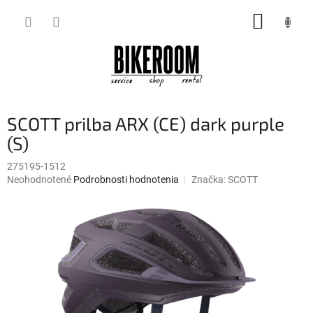
Prejsť
NÁKUP
na
obsah
KOŠÍK
SCOTT prilba ARX (CE) dark purple
(S)
275195-1512
Priemerné
Neohodnotené
Podrobnosti hodnotenia
Značka:
SCOTT
hodnotenie
produktu
je
0,0
z
5
hviezdičiek.