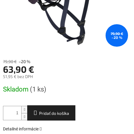
79,90 €
–20 %
79,90 €
–20 %
63,90 €
51,95 € bez DPH
Jednotková
Skladom
(1 ks)
cena:
Pridať do košíka
Detailné informácie