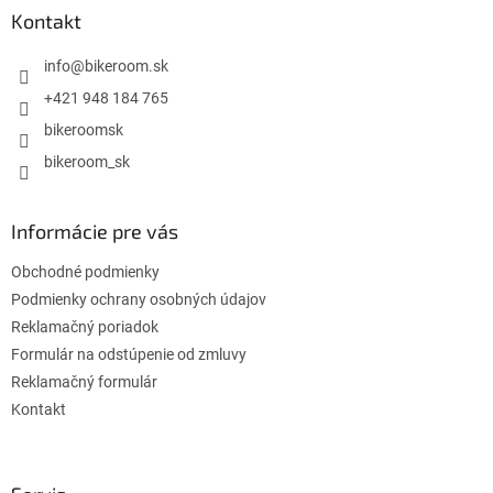
ä
Kontakt
t
i
info
@
bikeroom.sk
e
+421 948 184 765
bikeroomsk
bikeroom_sk
Informácie pre vás
Obchodné podmienky
Podmienky ochrany osobných údajov
Reklamačný poriadok
Formulár na odstúpenie od zmluvy
Reklamačný formulár
Kontakt