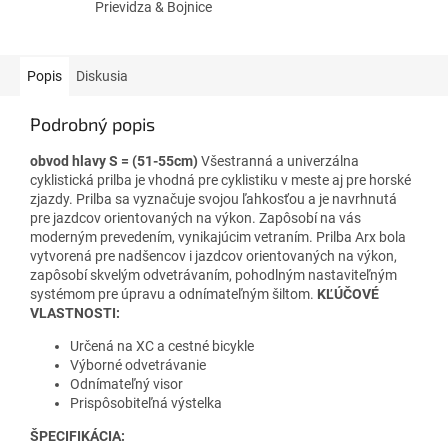
Prievidza & Bojnice
Popis
Diskusia
Podrobný popis
obvod hlavy S = (51-55cm)
Všestranná a univerzálna
cyklistická prilba je vhodná pre cyklistiku v meste aj pre horské
zjazdy. Prilba sa vyznačuje svojou ľahkosťou a je navrhnutá
pre jazdcov orientovaných na výkon. Zapôsobí na vás
moderným prevedením, vynikajúcim vetraním. Prilba Arx bola
vytvorená pre nadšencov i jazdcov orientovaných na výkon,
zapôsobí skvelým odvetrávaním, pohodlným nastaviteľným
systémom pre úpravu a odnímateľným šiltom.
KĽÚČOVÉ
VLASTNOSTI:
Určená na XC a cestné bicykle
Výborné odvetrávanie
Odnímateľný visor
Prispôsobiteľná výstelka
ŠPECIFIKÁCIA: