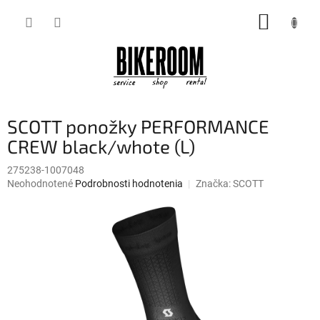
Prejsť
NÁKUP
na
obsah
KOŠÍK
SCOTT ponožky PERFORMANCE
CREW black/whote (L)
275238-1007048
Priemerné
Neohodnotené
Podrobnosti hodnotenia
Značka:
SCOTT
hodnotenie
produktu
je
0,0
z
5
hviezdičiek.