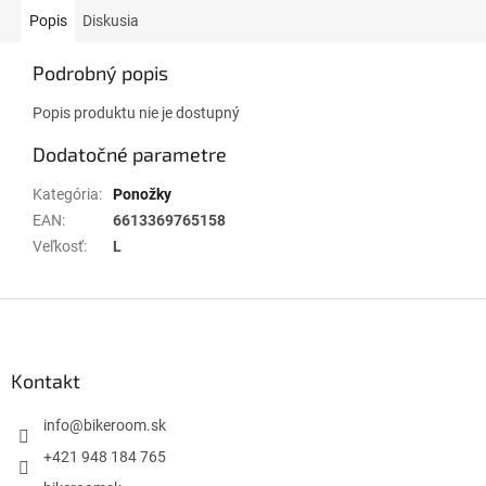
Popis
Diskusia
Podrobný popis
Popis produktu nie je dostupný
Dodatočné parametre
Kategória
:
Ponožky
EAN
:
6613369765158
Veľkosť
:
L
Z
á
p
ä
Kontakt
t
i
info
@
bikeroom.sk
e
+421 948 184 765