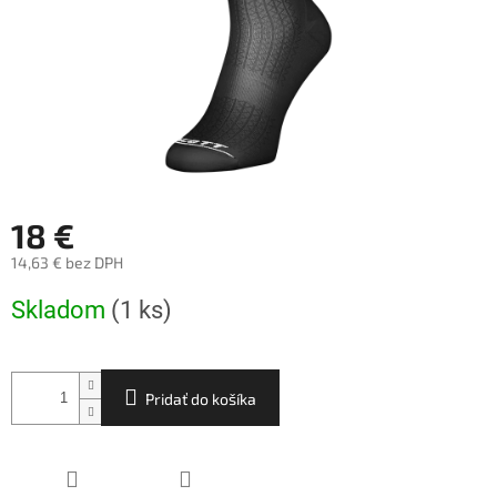
18 €
14,63 € bez DPH
Jednotková
Skladom
(1 ks)
cena:
Pridať do košíka