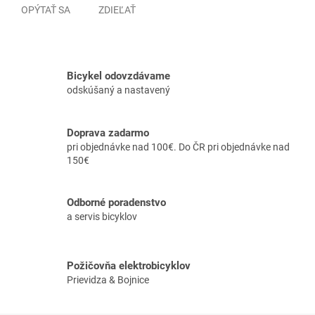
OPÝTAŤ SA
ZDIEĽAŤ
Bicykel odovzdávame
odskúšaný a nastavený
Doprava zadarmo
pri objednávke nad 100€. Do ČR pri objednávke nad
150€
Odborné poradenstvo
a servis bicyklov
Požičovňa elektrobicyklov
Prievidza & Bojnice