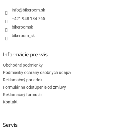
t
i
info
@
bikeroom.sk
e
+421 948 184 765
bikeroomsk
bikeroom_sk
Informácie pre vás
Obchodné podmienky
Podmienky ochrany osobných údajov
Reklamačný poriadok
Formulár na odstúpenie od zmluvy
Reklamačný formulár
Kontakt
Servis