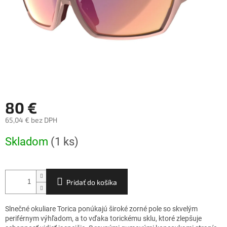
80 €
65,04 € bez DPH
Jednotková
Skladom
(1 ks)
cena:
Pridať do košíka
Slnečné okuliare Torica ponúkajú široké zorné pole so skvelým
periférnym výhľadom, a to vďaka torickému sklu, ktoré zlepšuje