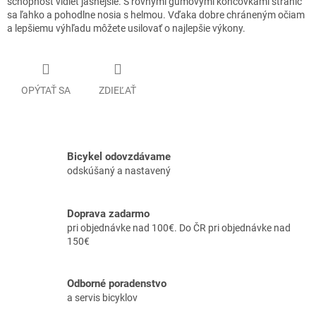
schopnosť vidieť jasnejšie. S rovnými gumovými koncovkami straníc
sa ľahko a pohodlne nosia s helmou. Vďaka dobre chráneným očiam
a lepšiemu výhľadu môžete usilovať o najlepšie výkony.
OPÝTAŤ SA
ZDIEĽAŤ
Bicykel odovzdávame
odskúšaný a nastavený
Doprava zadarmo
pri objednávke nad 100€. Do ČR pri objednávke nad
150€
Odborné poradenstvo
a servis bicyklov