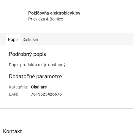
Požičovňa elektrobicyklov
Prievidza & Bojnice
Popis
Diskusia
Podrobný popis
Popis produktu nie je dostupný
Dodatočné parametre
Kategória
:
Okuliare
EAN
:
7615523426676
Z
á
p
ä
Kontakt