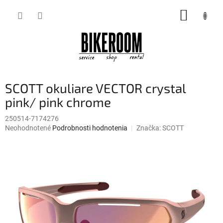
Prejsť
NÁKUP
na
obsah
KOŠÍK
SCOTT okuliare VECTOR crystal
pink/ pink chrome
250514-7174276
Priemerné
Neohodnotené
Podrobnosti hodnotenia
Značka:
SCOTT
hodnotenie
produktu
je
0,0
z
5
hviezdičiek.