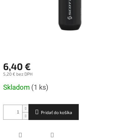
6,40 €
5,20 € bez DPH
Jednotková
Skladom
(1 ks)
cena:
Pridať do košíka