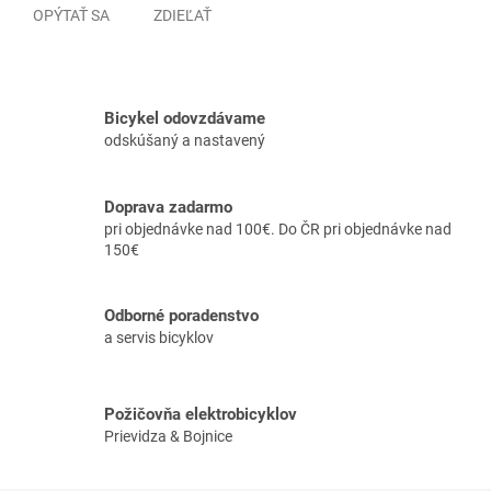
OPÝTAŤ SA
ZDIEĽAŤ
Bicykel odovzdávame
odskúšaný a nastavený
Doprava zadarmo
pri objednávke nad 100€. Do ČR pri objednávke nad
150€
Odborné poradenstvo
a servis bicyklov
Požičovňa elektrobicyklov
Prievidza & Bojnice