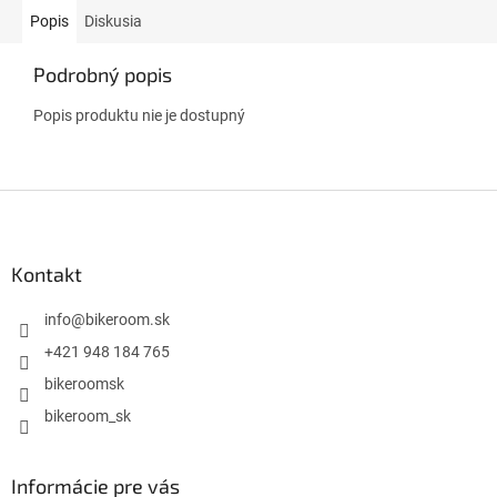
Popis
Diskusia
Podrobný popis
Popis produktu nie je dostupný
Z
á
p
ä
Kontakt
t
i
info
@
bikeroom.sk
e
+421 948 184 765
bikeroomsk
bikeroom_sk
Informácie pre vás