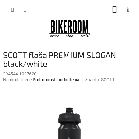
Prejsť
NÁKUP
na
obsah
KOŠÍK
SCOTT fľaša PREMIUM SLOGAN
black/white
294544-1007620
Priemerné
Neohodnotené
Podrobnosti hodnotenia
Značka:
SCOTT
hodnotenie
produktu
je
0,0
z
5
hviezdičiek.