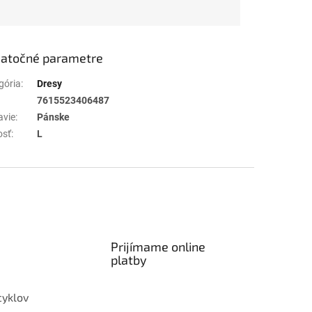
atočné parametre
gória
:
Dresy
7615523406487
avie
:
Pánske
osť
:
L
Prijímame online
platby
cyklov