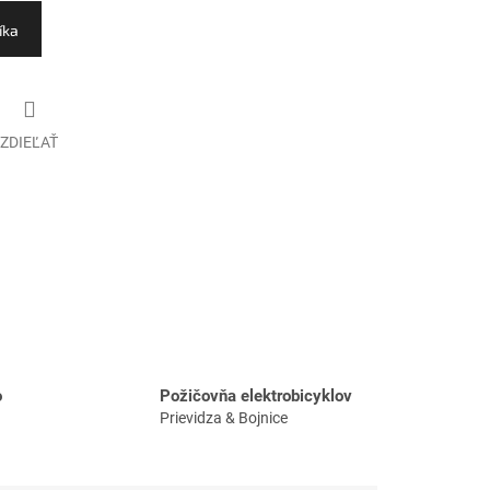
íka
ZDIEĽAŤ
o
Požičovňa elektrobicyklov
Prievidza & Bojnice