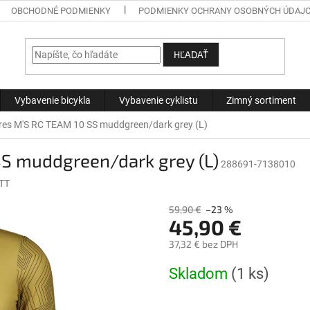
OBCHODNÉ PODMIENKY
PODMIENKY OCHRANY OSOBNÝCH ÚDAJ
HĽADAŤ
Vybavenie bicykla
Vybavenie cyklistu
Zimný sortiment
es M'S RC TEAM 10 SS muddgreen/dark grey (L)
S muddgreen/dark grey (L)
288691-7138010
TT
59,90 €
–23 %
45,90 €
37,32 € bez DPH
Jednotková
Skladom
(1 ks)
cena: