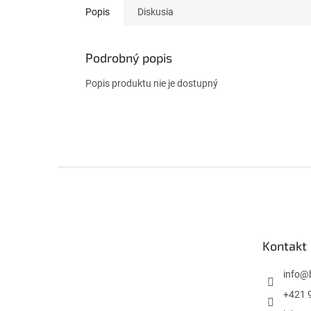
Popis
Diskusia
Podrobný popis
Popis produktu nie je dostupný
Z
á
p
ä
t
Kontakt
i
e
info
@
+421 