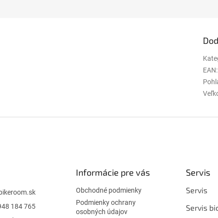
Dod
Kate
EAN
:
Pohl
Veľk
Informácie pre vás
Servis
Servis
Obchodné podmienky
bikeroom.sk
Podmienky ochrany
948 184 765
Servis bi
osobných údajov