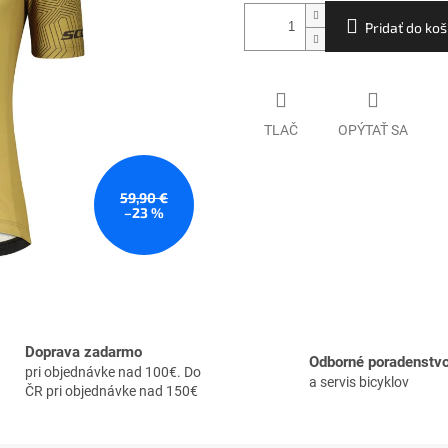
Pridať do koš
TLAČ
OPÝTAŤ SA
59,90 €
–23 %
Doprava zadarmo
Odborné poradenstv
pri objednávke nad 100€. Do
a servis bicyklov
ČR pri objednávke nad 150€