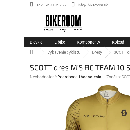
Prejsť
+421 948 184 765
info@bikeroom.sk
na
obsah
Bicykle
E-bike
Komponenty
Kolesá
Domov
Vybavenie cyklistu
Dresy
SCOTT dr
SCOTT dres M'S RC TEAM 10 S
Priemerné
Neohodnotené
Podrobnosti hodnotenia
Značka:
SCO
hodnotenie
produktu
je
0,0
z
5
hviezdičiek.