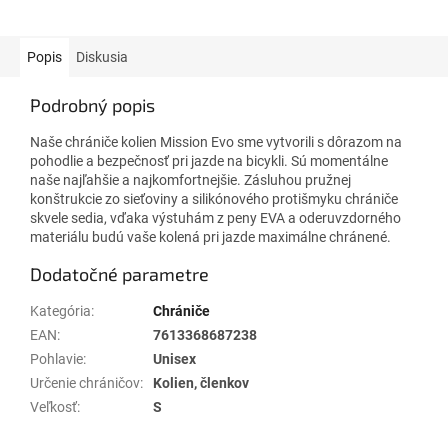
Popis
Diskusia
Podrobný popis
Naše chrániče kolien Mission Evo sme vytvorili s dôrazom na
pohodlie a bezpečnosť pri jazde na bicykli. Sú momentálne
naše najľahšie a najkomfortnejšie. Zásluhou pružnej
konštrukcie zo sieťoviny a silikónového protišmyku chrániče
skvele sedia, vďaka výstuhám z peny EVA a oderuvzdorného
materiálu budú vaše kolená pri jazde maximálne chránené.
Dodatočné parametre
Kategória
:
Chrániče
EAN
:
7613368687238
Pohlavie
:
Unisex
Určenie chráničov
:
Kolien, členkov
Veľkosť
:
S