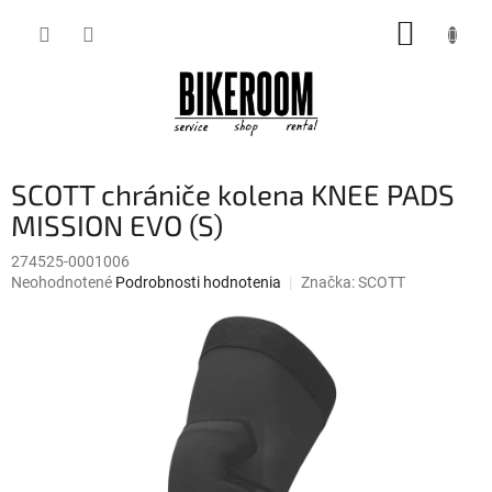
Prejsť
NÁKUP
na
obsah
KOŠÍK
SCOTT chrániče kolena KNEE PADS
MISSION EVO (S)
274525-0001006
Priemerné
Neohodnotené
Podrobnosti hodnotenia
Značka:
SCOTT
hodnotenie
produktu
je
0,0
z
5
hviezdičiek.