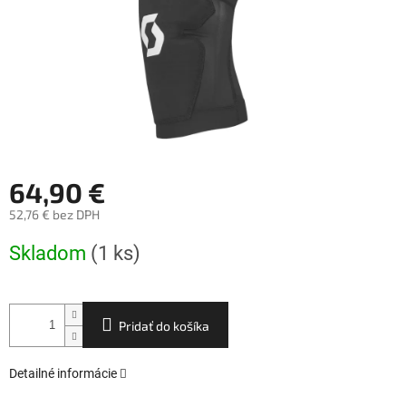
64,90 €
52,76 € bez DPH
Jednotková
Skladom
(1 ks)
cena:
Pridať do košíka
Detailné informácie