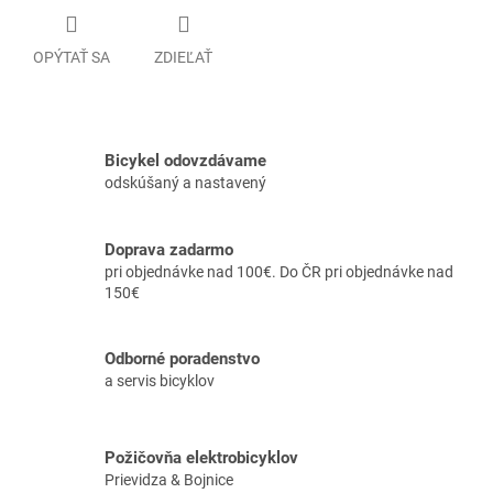
OPÝTAŤ SA
ZDIEĽAŤ
Bicykel odovzdávame
odskúšaný a nastavený
Doprava zadarmo
pri objednávke nad 100€. Do ČR pri objednávke nad
150€
Odborné poradenstvo
a servis bicyklov
Požičovňa elektrobicyklov
Prievidza & Bojnice