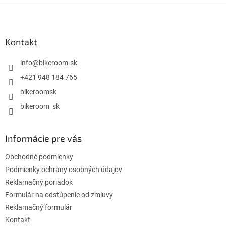
Z
á
p
ä
Kontakt
t
i
info
@
bikeroom.sk
e
+421 948 184 765
bikeroomsk
bikeroom_sk
Informácie pre vás
Obchodné podmienky
Podmienky ochrany osobných údajov
Reklamačný poriadok
Formulár na odstúpenie od zmluvy
Reklamačný formulár
Kontakt