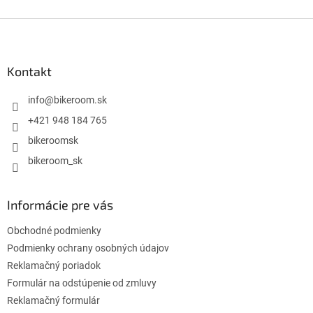
Z
á
p
ä
Kontakt
t
i
info
@
bikeroom.sk
e
+421 948 184 765
bikeroomsk
bikeroom_sk
Informácie pre vás
Obchodné podmienky
Podmienky ochrany osobných údajov
Reklamačný poriadok
Formulár na odstúpenie od zmluvy
Reklamačný formulár