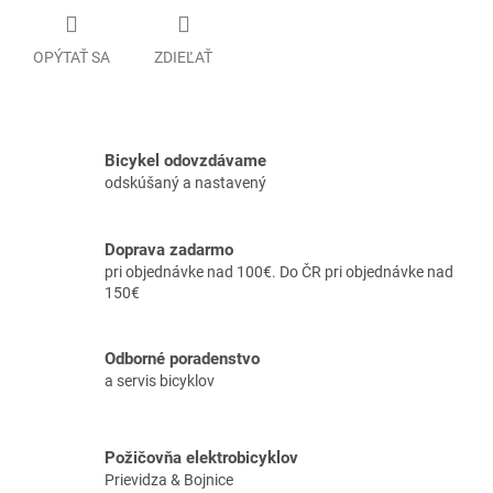
OPÝTAŤ SA
ZDIEĽAŤ
Bicykel odovzdávame
odskúšaný a nastavený
Doprava zadarmo
pri objednávke nad 100€. Do ČR pri objednávke nad
150€
Odborné poradenstvo
a servis bicyklov
Požičovňa elektrobicyklov
Prievidza & Bojnice