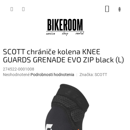
Prejsť
NÁKUP
na
obsah
KOŠÍK
SCOTT chrániče kolena KNEE
GUARDS GRENADE EVO ZIP black (L)
274522-0001008
Priemerné
Neohodnotené
Podrobnosti hodnotenia
Značka:
SCOTT
hodnotenie
produktu
je
0,0
z
5
hviezdičiek.