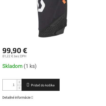
99,90 €
81,22 € bez DPH
Jednotková
Skladom
(1 ks)
cena:
Pridať do košíka
Detailné informácie