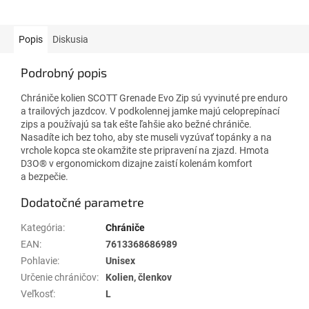
Popis
Diskusia
Podrobný popis
Chrániče kolien SCOTT Grenade Evo Zip sú vyvinuté pre enduro
a trailových jazdcov. V podkolennej jamke majú celoprepínací
zips a používajú sa tak ešte ľahšie ako bežné chrániče.
Nasadíte ich bez toho, aby ste museli vyzúvať topánky a na
vrchole kopca ste okamžite ste pripravení na zjazd. Hmota
D3O® v ergonomickom dizajne zaistí kolenám komfort
a bezpečie.
Dodatočné parametre
Kategória
:
Chrániče
EAN
:
7613368686989
Pohlavie
:
Unisex
Určenie chráničov
:
Kolien, členkov
Veľkosť
:
L