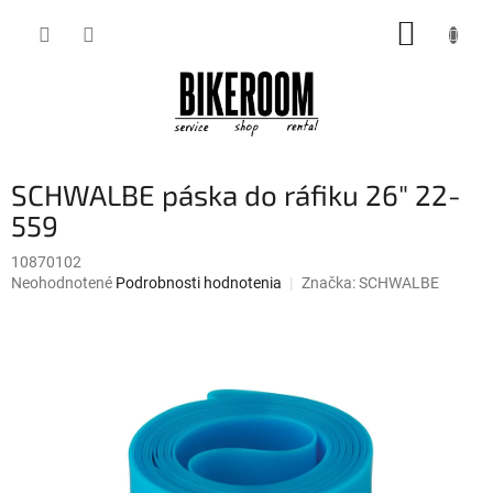
Prejsť
NÁKUP
na
obsah
KOŠÍK
SCHWALBE páska do ráfiku 26" 22-
559
10870102
Priemerné
Neohodnotené
Podrobnosti hodnotenia
Značka:
SCHWALBE
hodnotenie
produktu
je
0,0
z
5
hviezdičiek.