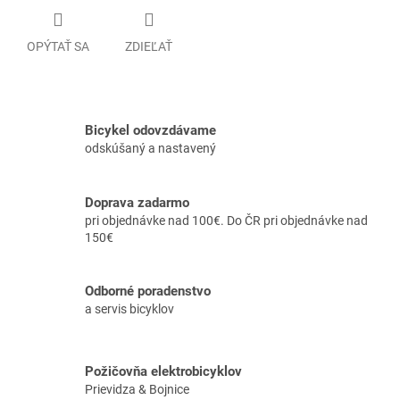
OPÝTAŤ SA
ZDIEĽAŤ
Bicykel odovzdávame
odskúšaný a nastavený
Doprava zadarmo
pri objednávke nad 100€. Do ČR pri objednávke nad
150€
Odborné poradenstvo
a servis bicyklov
Požičovňa elektrobicyklov
Prievidza & Bojnice