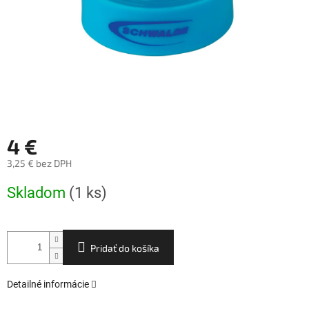
4 €
3,25 € bez DPH
Jednotková
Skladom
(1 ks)
cena:
Pridať do košíka
Detailné informácie