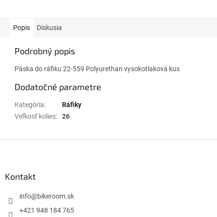
Popis
Diskusia
Podrobný popis
Páska do ráfiku 22-559 Polyurethan vysokotlaková kus
Dodatočné parametre
Kategória
:
Ráfiky
Veľkosť kolies
:
26
Z
á
p
ä
Kontakt
t
i
info
@
bikeroom.sk
e
+421 948 184 765