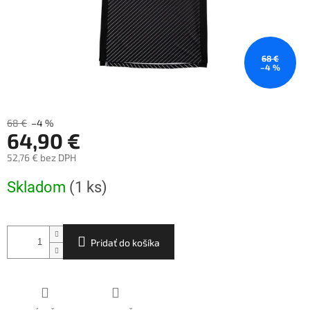
68 €
–4 %
68 €
–4 %
64,90 €
52,76 € bez DPH
Jednotková
Skladom
(1 ks)
cena:
Pridať do košíka