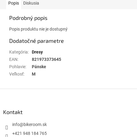
Popis
Diskusia
Podrobný popis
Popis produktu nie je dostupný
Dodatočné parametre
Kategória
:
Dresy
EAN
:
821973373645
Pohlavie
:
Pánske
Veľkosť
:
M
Z
á
p
ä
Kontakt
t
i
info
@
bikeroom.sk
e
+421 948 184 765