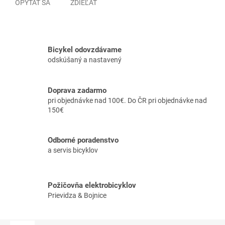
OPÝTAŤ SA
ZDIEĽAŤ
Bicykel odovzdávame
odskúšaný a nastavený
Doprava zadarmo
pri objednávke nad 100€. Do ČR pri objednávke nad
150€
Odborné poradenstvo
a servis bicyklov
Požičovňa elektrobicyklov
Prievidza & Bojnice