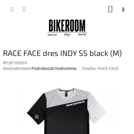
Prejsť
NÁKUP
na
obsah
KOŠÍK
RACE FACE dres INDY SS black (M)
RFJB100003
Priemerné
Neohodnotené
Podrobnosti hodnotenia
Značka:
RACE FACE
hodnotenie
produktu
je
0,0
z
5
hviezdičiek.