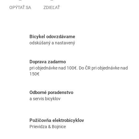
OPÝTAŤ SA
ZDIEĽAŤ
Bicykel odovzdávame
odskúšaný a nastavený
Doprava zadarmo
pri objednávke nad 100€. Do ČR pri objednávke nad
150€
Odborné poradenstvo
a servis bicyklov
Požičovňa elektrobicyklov
Prievidza & Bojnice