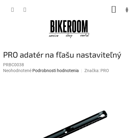
Prejsť
NÁKUP
na
obsah
KOŠÍK
PRO adatér na fľašu nastaviteľný
PRBC0038
Priemerné
Neohodnotené
Podrobnosti hodnotenia
Značka:
PRO
hodnotenie
produktu
je
0,0
z
5
hviezdičiek.