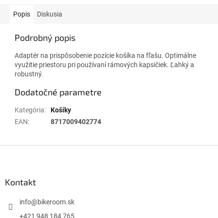
Popis
Diskusia
Podrobný popis
Adaptér na prispôsobenie pozície košíka na fľašu. Optimálne
využitie priestoru pri používaní rámových kapsičiek. Ľahký a
robustný.
Dodatočné parametre
Kategória
:
Košíky
EAN
:
8717009402774
Z
á
p
ä
Kontakt
t
i
info
@
bikeroom.sk
e
+421 948 184 765