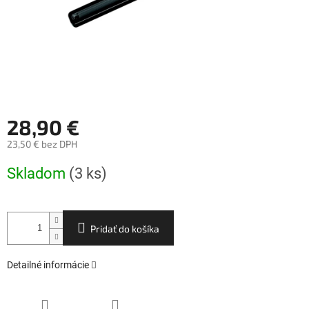
28,90 €
23,50 € bez DPH
Jednotková
Skladom
(3 ks)
cena:
Pridať do košíka
Detailné informácie