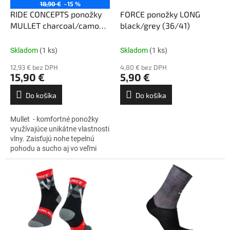
o
18,90 €
–15 %
o
d
RIDE CONCEPTS ponožky
FORCE ponožky LONG
v
u
MULLET charcoal/camo
black/grey (36/41)
k
(M)
t
Skladom
(1 ks)
Skladom
(1 ks)
o
12,93 € bez DPH
4,80 € bez DPH
v
15,90 €
5,90 €
Do košíka
Do košíka
Mullet - komfortné ponožky
využívajúce unikátne vlastnosti
vlny. Zaisťujú nohe tepelnú
pohodu a sucho aj vo veľmi
náročných poveternostných
podmienkach, sú ľahké a
veľmi...