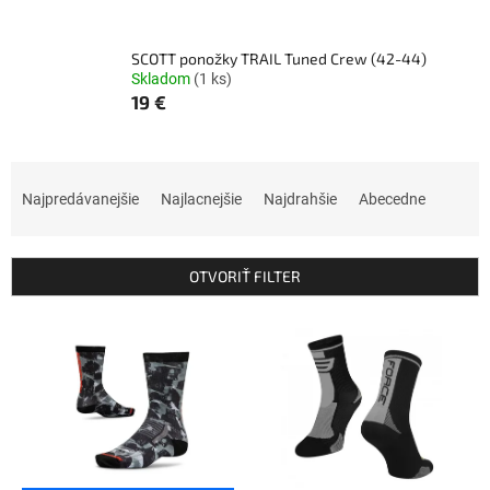
SCOTT ponožky TRAIL Tuned Crew (42-44)
Skladom
(1 ks)
19 €
R
a
Najpredávanejšie
Najlacnejšie
Najdrahšie
Abecedne
d
e
n
OTVORIŤ FILTER
i
e
V
p
ý
r
p
o
i
d
s
u
p
k
r
t