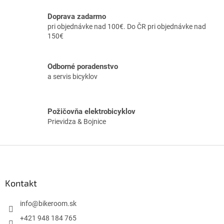
e
p
Doprava zadarmo
r
pri objednávke nad 100€. Do ČR pri objednávke nad
v
150€
k
y
v
Odborné poradenstvo
ý
a servis bicyklov
p
i
s
u
Požičovňa elektrobicyklov
Prievidza & Bojnice
Z
á
p
ä
Kontakt
t
i
info
@
bikeroom.sk
e
+421 948 184 765