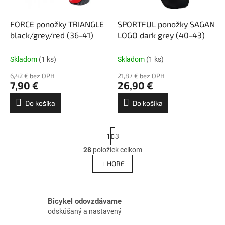
FORCE ponožky TRIANGLE
SPORTFUL ponožky SAGAN
black/grey/red (36-41)
LOGO dark grey (40-43)
Skladom
(1 ks)
Skladom
(1 ks)
6,42 € bez DPH
21,87 € bez DPH
7,90 €
26,90 €
Do košíka
Do košíka
S
1
3
t
r
28
položiek celkom
O
á
v
HORE
n
l
k
á
o
v
d
a
a
Bicykel odovzdávame
n
c
odskúšaný a nastavený
i
i
e