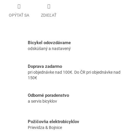
OPÝTAŤ SA
ZDIEĽAŤ
Bicykel odovzdávame
odskúšaný a nastavený
Doprava zadarmo
pri objednávke nad 100€. Do ČR pri objednávke nad
150€
Odborné poradenstvo
a servis bicyklov
Požičovňa elektrobicyklov
Prievidza & Bojnice