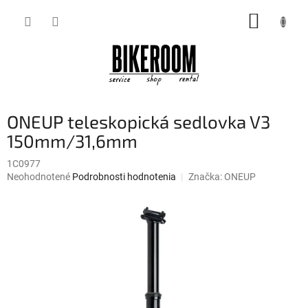
Prejsť
NÁKUP
na
obsah
KOŠÍK
ONEUP teleskopická sedlovka V3
150mm/31,6mm
1C0977
Priemerné
Neohodnotené
Podrobnosti hodnotenia
Značka:
ONEUP
hodnotenie
produktu
je
0,0
z
5
hviezdičiek.