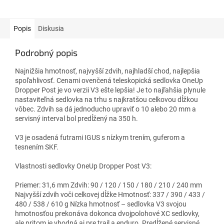
Popis
Diskusia
Podrobný popis
Najnižšia hmotnosť, najvyšší zdvih, najhladší chod, najlepšia
spoľahlivosť. Cenami ovenčená teleskopická sedlovka OneUp
Dropper Post je vo verzii V3 ešte lepšia! Je to najľahšia plynule
nastaviteľná sedlovka na trhu s najkratšou celkovou dĺžkou
vôbec. Zdvih sa dá jednoducho upraviť o 10 alebo 20 mm a
servisný interval bol predĺžený na 350 h.
V3 je osadená futrami IGUS s nízkym trením, guferom a
tesnením SKF.
Vlastnosti sedlovky OneUp Dropper Post V3:
Priemer: 31,6 mm Zdvih: 90 / 120 / 150 / 180 / 210 / 240 mm
Najvyšší zdvih voči celkovej dĺžke Hmotnosť: 337 / 390 / 433 /
480 / 538 / 610 g Nízka hmotnosť – sedlovka V3 svojou
hmotnosťou prekonáva dokonca dvojpolohové XC sedlovky,
ale pritom je vhodná aj pre trail a enduro. Predĺžené servisné