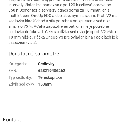
intervaly: čistenie a namazanie po 120 h celková oprava po
350 h Demontáž a servis zvládneš doma za 10 minút len ​​s
multikľúčom OneUp EDC alebo s bežným náradím. Proti V2 má
sedlovka hladší chod a sila potrebná na spustenie sedla sa
znížila o 75 %. Vďaka zapuzdrenej patróne nie je potrebné
sedlovku dofukovať. Celková dĺžka sedlovky je oproti V2 ešte o
10 mm nižšia. Páčka OneUp V3 pre ovládanie na riadidlách je k
dispozícii zvlášť.
Dodatočné parametre
Kategória
:
Sedlovky
EAN
:
628219406262
Typ sedlovky
:
Teleskopická
Zdvih sedlovky
:
150mm
Z
á
p
ä
Kontakt
t