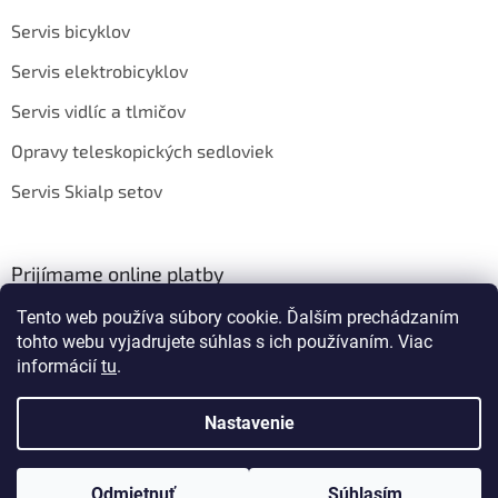
Servis bicyklov
Servis elektrobicyklov
Servis vidlíc a tlmičov
Opravy teleskopických sedloviek
Servis Skialp setov
Prijímame online platby
Tento web používa súbory cookie. Ďalším prechádzaním
tohto webu vyjadrujete súhlas s ich používaním. Viac
informácií
tu
.
Nastavenie
Vytvoril Shoptet
Odmietnuť
Súhlasím
Copyright 2026
BIKEROOM
. Všetky práva vyhradené.