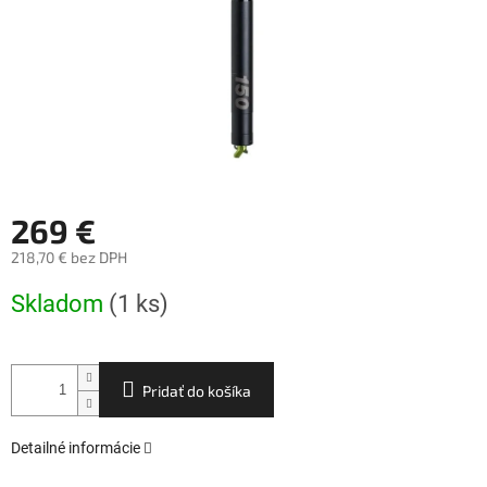
269 €
218,70 € bez DPH
Jednotková
Skladom
(1 ks)
cena:
Pridať do košíka
Detailné informácie