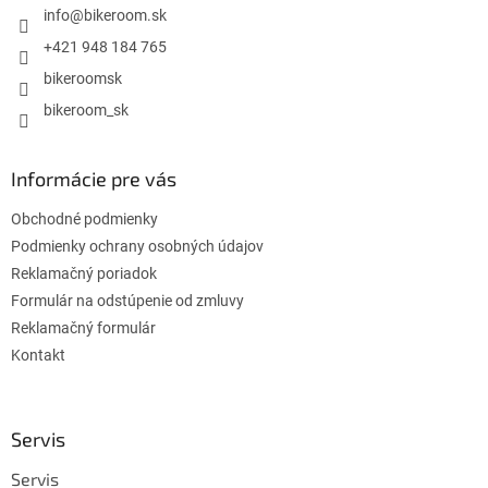
i
info
@
bikeroom.sk
e
+421 948 184 765
bikeroomsk
bikeroom_sk
Informácie pre vás
Obchodné podmienky
Podmienky ochrany osobných údajov
Reklamačný poriadok
Formulár na odstúpenie od zmluvy
Reklamačný formulár
Kontakt
Servis
Servis