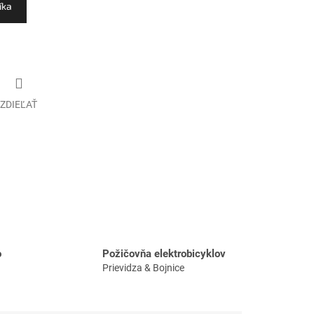
íka
ZDIEĽAŤ
o
Požičovňa elektrobicyklov
Prievidza & Bojnice