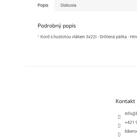
Popis
Diskusia
Podrobný popis
'- Kord s hustotou vlákien 3x22I - Drôtená pätka - H
Z
á
p
ä
t
Kontakt
i
e
info
@
+421 
biker