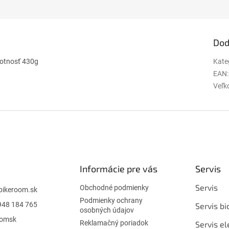
Dod
motnosť 430g
Kate
EAN
:
Veľko
Informácie pre vás
Servis
Servis
Obchodné podmienky
bikeroom.sk
Podmienky ochrany
948 184 765
Servis bi
osobných údajov
oomsk
Reklamačný poriadok
Servis el