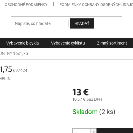
OBCHODNÉ PODMIENKY
PODMIENKY OCHRANY OSOBNÝCH ÚDAJ
HĽADAŤ
Vybavenie bicykla
Vybavenie cyklistu
Zimný sortiment
UNTRY 16x1,75
1,75
697424
HELIN
13 €
10,57 € bez DPH
Jednotková
Skladom
(2 ks)
cena: