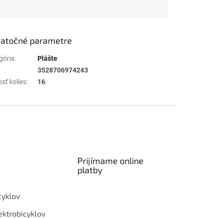
atočné parametre
gória
:
Plášte
3528706974243
sť kolies
:
16
Prijímame online
platby
cyklov
ektrobicyklov