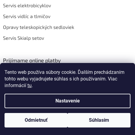
Servis elektrobicyklov
Servis vidlíc a tlmičov
Opravy teleskopických sedloviek
Servis Skialp setov
Prijímame online platby
Tento web používa súbory cookie. Ďalším prechádzaním
tohto webu vyjadrujete súhlas s ich používaním. Viac
informácií
tu
.
Nastavenie
Vytvoril Shoptet
Odmietnuť
Súhlasím
Copyright 2026
BIKEROOM
. Všetky práva vyhradené.