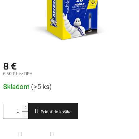
8 €
6,50 € bez DPH
Jednotková
Skladom
(>5 ks)
cena:
Pridať do košíka