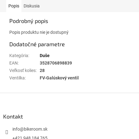
Popis
Diskusia
Podrobný popis
Popis produktu nie je dostupný
Dodatočné parametre
Kategória
:
Duše
EAN
:
3528706898839
Veľkosť kolies
:
28
Ventilka
:
FV-Galúskový ventil
Z
á
p
ä
Kontakt
t
i
info
@
bikeroom.sk
e
+421 948 184 765