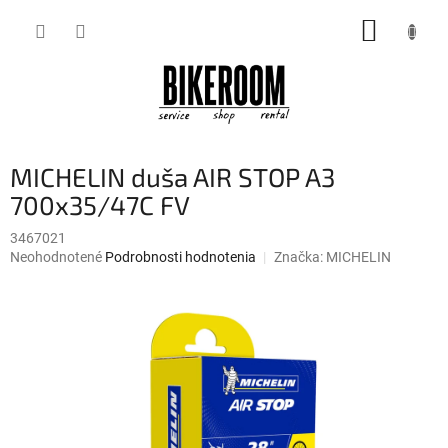
Prejsť
NÁKUP
na
obsah
KOŠÍK
MICHELIN duša AIR STOP A3
700x35/47C FV
3467021
Priemerné
Neohodnotené
Podrobnosti hodnotenia
Značka:
MICHELIN
hodnotenie
produktu
je
0,0
z
5
hviezdičiek.