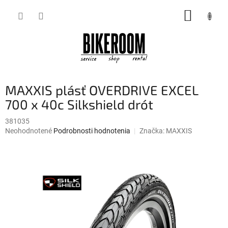
Prejsť
NÁKUP
na
obsah
KOŠÍK
MAXXIS plásť OVERDRIVE EXCEL
700 x 40c Silkshield drót
381035
Priemerné
Neohodnotené
Podrobnosti hodnotenia
Značka:
MAXXIS
hodnotenie
produktu
je
0,0
z
5
hviezdičiek.