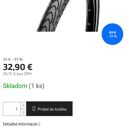
37 €
–11 %
37 €
–11 %
32,90 €
26,75 € bez DPH
Jednotková
Skladom
(1 ks)
cena:
Pridať do košíka
Detailné informácie