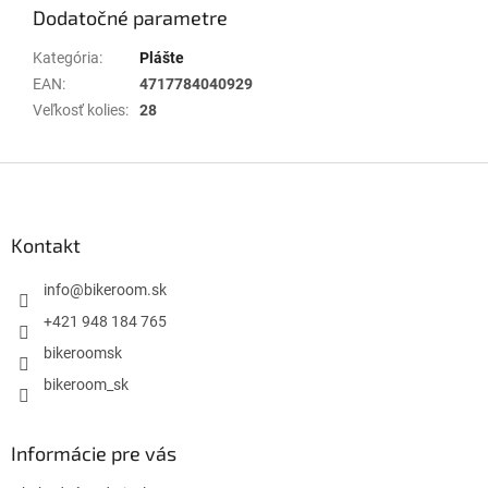
Dodatočné parametre
Kategória
:
Plášte
EAN
:
4717784040929
Veľkosť kolies
:
28
Z
á
p
ä
Kontakt
t
i
info
@
bikeroom.sk
e
+421 948 184 765
bikeroomsk
bikeroom_sk
Informácie pre vás