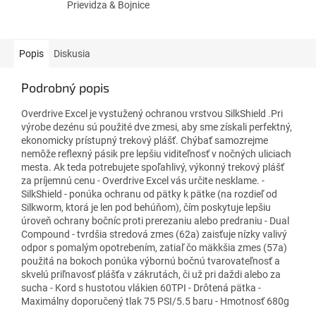
Prievidza & Bojnice
Popis
Diskusia
Podrobný popis
Overdrive Excel je vystužený ochranou vrstvou SilkShield .Pri
výrobe dezénu sú použité dve zmesi, aby sme získali perfektný,
ekonomicky prístupný trekový plášť. Chýbať samozrejme
nemôže reflexný pásik pre lepšiu viditeľnosť v nočných uliciach
mesta. Ak teda potrebujete spoľahlivý, výkonný trekový plášť
za príjemnú cenu - Overdrive Excel vás určite nesklame. -
SilkShield - ponúka ochranu od pätky k pätke (na rozdieľ od
Silkworm, ktorá je len pod behúňom), čím poskytuje lepšiu
úroveň ochrany bočníc proti prerezaniu alebo predraniu - Dual
Compound - tvrdšia stredová zmes (62a) zaisťuje nízky valivý
odpor s pomalým opotrebením, zatiaľ čo mäkkšia zmes (57a)
použitá na bokoch ponúka výbornú bočnú tvarovateľnosť a
skvelú priľnavosť plášťa v zákrutách, či už pri daždi alebo za
sucha - Kord s hustotou vlákien 60TPI - Drôtená pätka -
Maximálny doporučený tlak 75 PSI/5.5 baru - Hmotnosť 680g