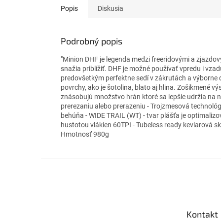
Popis
Diskusia
Podrobný popis
"Minion DHF je legenda medzi freeridovými a zjazdo
snažia priblížiť. DHF je možné používať vpredu i vzad
predovšetkým perfektne sedí v zákrutách a výborne dr
povrchy, ako je šotolina, blato aj hlina. Zošikmené v
znásobujú množstvo hrán ktoré sa lepšie udržia na 
prerezaniu alebo prerazeniu - Trojzmesová technoló
behúňa - WIDE TRAIL (WT) - tvar plášťa je optimalizo
hustotou vlákien 60TPI - Tubeless ready kevlarová s
Hmotnosť 980g
Z
á
p
ä
t
Kontakt
i