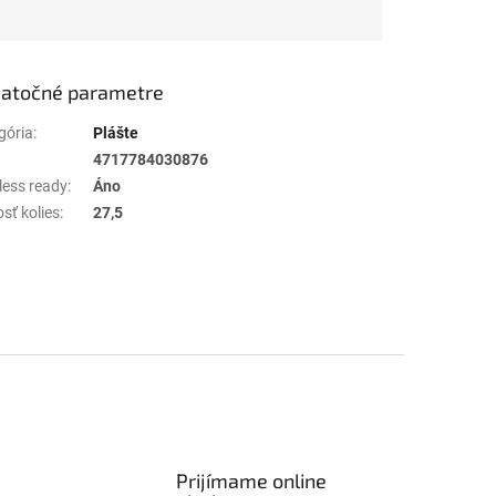
atočné parametre
gória
:
Plášte
4717784030876
less ready
:
Áno
sť kolies
:
27,5
Prijímame online