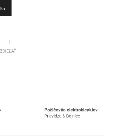
íka
ZDIEĽAŤ
o
Požičovňa elektrobicyklov
Prievidza & Bojnice