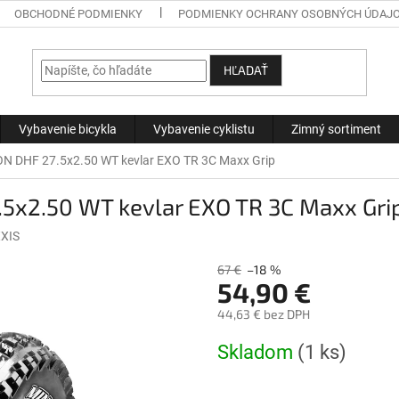
OBCHODNÉ PODMIENKY
PODMIENKY OCHRANY OSOBNÝCH ÚDAJ
HĽADAŤ
Vybavenie bicykla
Vybavenie cyklistu
Zimný sortiment
N DHF 27.5x2.50 WT kevlar EXO TR 3C Maxx Grip
5x2.50 WT kevlar EXO TR 3C Maxx Gri
XIS
67 €
–18 %
54,90 €
44,63 € bez DPH
Jednotková
Skladom
(1 ks)
cena: