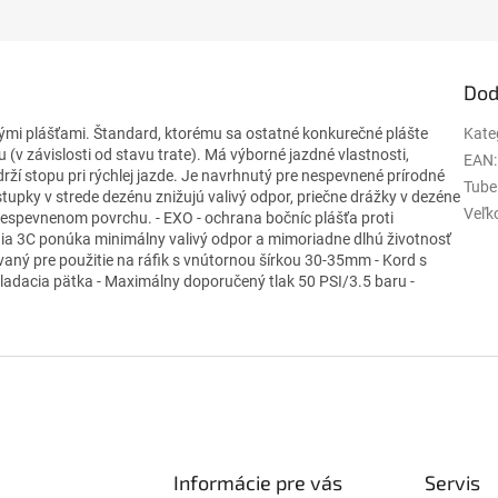
Dod
vými plášťami. Štandard, ktorému sa ostatné konkurečné plášte
Kate
u (v závislosti od stavu trate). Má výborné jazdné vlastnosti,
EAN
:
ží stopu pri rýchlej jazde. Je navrhnutý pre nespevnené prírodné
Tube
ýstupky v strede dezénu znižujú valivý odpor, priečne drážky v dezéne
Veľko
nespevnenom povrchu. - EXO - ochrana bočníc plášťa proti
gia 3C ponúka minimálny valivý odpor a mimoriadne dlhú životnosť
vaný pre použitie na ráfik s vnútornou šírkou 30-35mm - Kord s
kladacia pätka - Maximálny doporučený tlak 50 PSI/3.5 baru -
Informácie pre vás
Servis