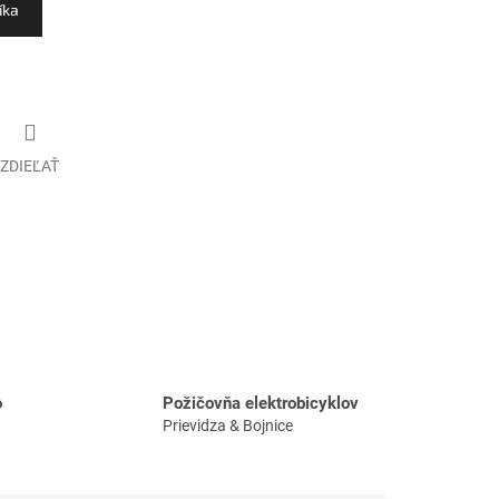
íka
ZDIEĽAŤ
o
Požičovňa elektrobicyklov
Prievidza & Bojnice