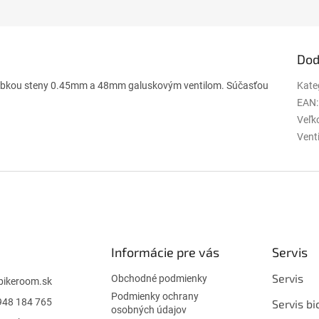
Dod
rúbkou steny 0.45mm a 48mm galuskovým ventilom. Súčasťou
Kate
EAN
:
Veľko
Vent
Informácie pre vás
Servis
Servis
Obchodné podmienky
bikeroom.sk
Podmienky ochrany
948 184 765
Servis bi
osobných údajov