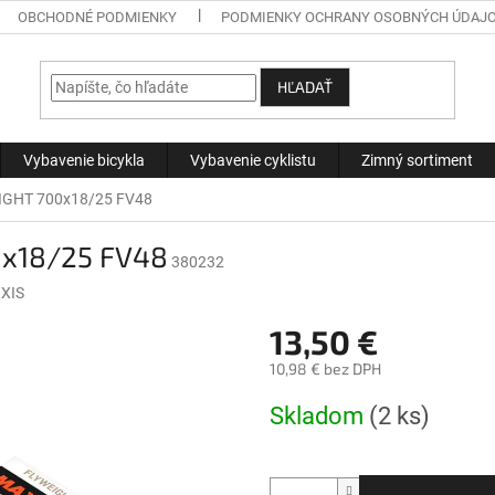
OBCHODNÉ PODMIENKY
PODMIENKY OCHRANY OSOBNÝCH ÚDAJ
HĽADAŤ
Vybavenie bicykla
Vybavenie cyklistu
Zimný sortiment
IGHT 700x18/25 FV48
0x18/25 FV48
380232
XIS
13,50 €
10,98 € bez DPH
Jednotková
Skladom
(2 ks)
cena: