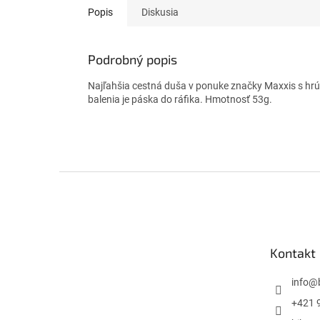
Popis
Diskusia
Podrobný popis
Najľahšia cestná duša v ponuke značky Maxxis s h
balenia je páska do ráfika. Hmotnosť 53g.
Z
á
p
ä
t
Kontakt
i
e
info
@
+421 