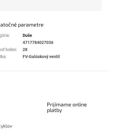
atočné parametre
gória
:
Duše
4717784027036
sť kolies
:
28
ilka
:
FV-Galúskový ventil
Prijímame online
platby
cyklov