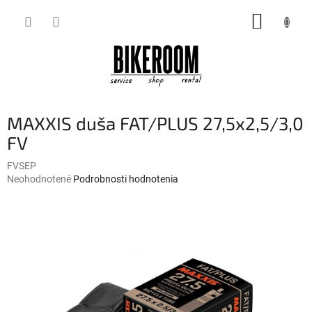
Prejsť
NÁKUP
na
obsah
KOŠÍK
MAXXIS duša FAT/PLUS 27,5x2,5/3,0
FV
FVSEP
Priemerné
Neohodnotené
Podrobnosti hodnotenia
hodnotenie
produktu
je
0,0
z
5
hviezdičiek.