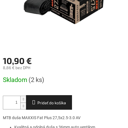
10,90 €
8,86 € bez DPH
Jednotková
Skladom
(2 ks)
cena:
Pridať do košíka
MTB duša MAXXIS Fat Plus 27,5x2.5-3.0 AV
Kvalitná a odolná duša s 36mm auto ventilom