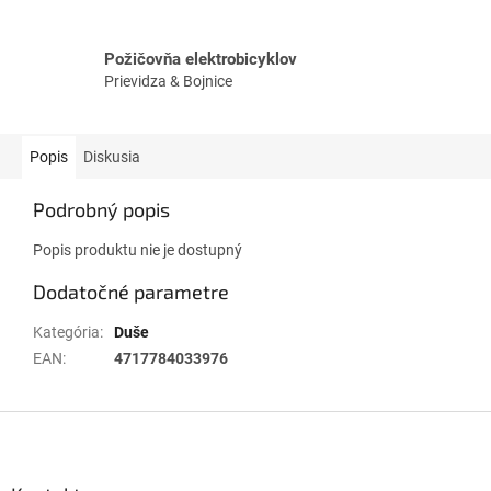
Požičovňa elektrobicyklov
Prievidza & Bojnice
Popis
Diskusia
Podrobný popis
Popis produktu nie je dostupný
Dodatočné parametre
Kategória
:
Duše
EAN
:
4717784033976
Z
á
p