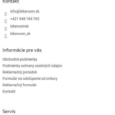
ä
Kontakt
t
i
info
@
bikeroom.sk
e
+421 948 184 765
bikeroomsk
bikeroom_sk
Informácie pre vás
Obchodné podmienky
Podmienky ochrany osobných údajov
Reklamačný poriadok
Formulár na odstúpenie od zmluvy
Reklamačný formulár
Kontakt
Servis