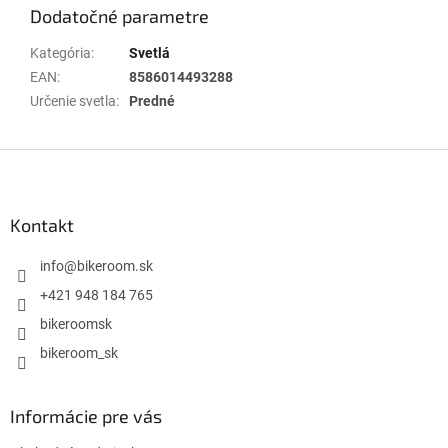
Dodatočné parametre
Kategória
:
Svetlá
EAN
:
8586014493288
Určenie svetla
:
Predné
Z
á
p
ä
Kontakt
t
i
info
@
bikeroom.sk
e
+421 948 184 765
bikeroomsk
bikeroom_sk
Informácie pre vás