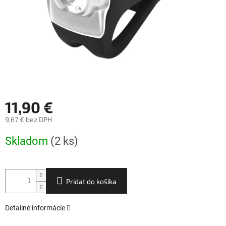
11,90 €
9,67 € bez DPH
Jednotková
Skladom
(2 ks)
cena:
Pridať do košíka
Detailné informácie