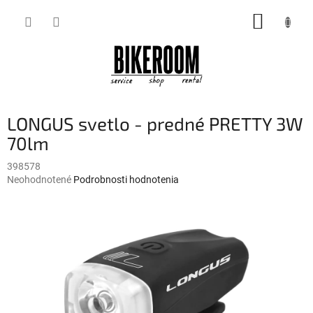
Prejsť
NÁKUP
na
obsah
KOŠÍK
LONGUS svetlo - predné PRETTY 3W
70lm
398578
Priemerné
Neohodnotené
Podrobnosti hodnotenia
hodnotenie
produktu
je
0,0
z
5
hviezdičiek.