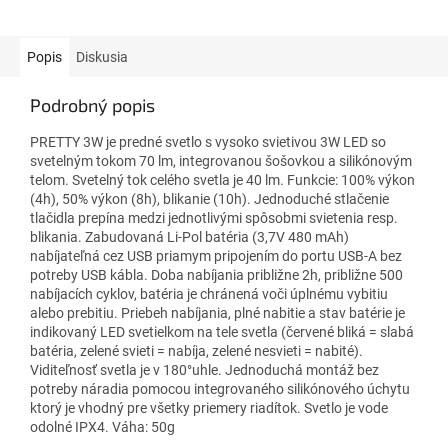
Popis
Diskusia
Podrobný popis
PRETTY 3W je predné svetlo s vysoko svietivou 3W LED so
svetelným tokom 70 lm, integrovanou šošovkou a silikónovým
telom. Svetelný tok celého svetla je 40 lm. Funkcie: 100% výkon
(4h), 50% výkon (8h), blikanie (10h). Jednoduché stlačenie
tlačidla prepína medzi jednotlivými spôsobmi svietenia resp.
blikania. Zabudovaná Li-Pol batéria (3,7V 480 mAh)
nabíjateľná cez USB priamym pripojením do portu USB-A bez
potreby USB kábla. Doba nabíjania približne 2h, približne 500
nabíjacích cyklov, batéria je chránená voči úplnému vybitiu
alebo prebitiu. Priebeh nabíjania, plné nabitie a stav batérie je
indikovaný LED svetielkom na tele svetla (červené bliká = slabá
batéria, zelené svieti = nabíja, zelené nesvieti = nabité).
Viditeľnosť svetla je v 180°uhle. Jednoduchá montáž bez
potreby náradia pomocou integrovaného silikónového úchytu
ktorý je vhodný pre všetky priemery riadítok. Svetlo je vode
odolné IPX4. Váha: 50g