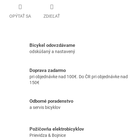
OPÝTAŤ SA
ZDIEĽAŤ
Bicykel odovzdávame
odskúšaný a nastavený
Doprava zadarmo
pri objednávke nad 100€. Do ČR pri objednávke nad
150€
Odborné poradenstvo
a servis bicyklov
Požičovňa elektrobicyklov
Prievidza & Bojnice